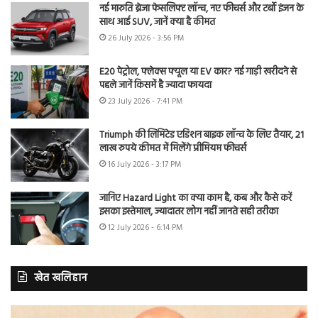
नई मारुति ब्रेजा फेसलिफ्ट लॉन्च, नए फीचर्स और टर्बो इंजन के
साथ आई SUV, जानें क्या है कीमत
26 July 2026 - 3:56 PM
E20 पेट्रोल, फ्लेक्स फ्यूल या EV कार? नई गाड़ी खरीदने से
पहले जानें किसमें है ज्यादा फायदा
23 July 2026 - 7:41 PM
Triumph की लिमिटेड एडिशन बाइक लॉन्च के लिए तैयार, 21
लाख रुपये कीमत में मिलेंगे प्रीमियम फीचर्स
16 July 2026 - 3:17 PM
जानिए Hazard Light का क्या काम है, कब और कैसे करें
इसका इस्तेमाल, ज्यादातर लोग नहीं जानते सही तरीका
12 July 2026 - 6:14 PM
खेत खलिहान