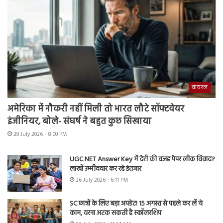
वायरल
अमेरिका में नौकरी नहीं मिली तो भारत लौटे सॉफ्टवेयर
इंजीनियर, बोले- संघर्ष ने बहुत कुछ सिखाया
29 July 2026 - 8:00 PM
UGC NET Answer Key में देरी की वजह पेपर लीक विवाद?
लाखों उम्मीदवार कर रहे इंतजार
26 July 2026 - 6:11 PM
SC छात्रों के लिए बड़ा अपडेट! 15 अगस्त से पहले कर लें ये
काम, वरना अटक सकती है स्कॉलरशिप