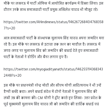
मौके पर लखनऊ में पार्टी ऑफिस में आयोजित कार्यक्रम में हिस्सा लिया। इस
दौरान उनके साथ समाजवादी पार्टी प्रमुख अखिलेश यादव भी मौजूद रहे।
https://twitter.com/AHindinews/status/146267268404768358
7?s=20
आज समाजवादी पार्टी के संस्‍थापक मुलायम सिंह यादव अपना जन्‍मदिन मना
रहे हैं। इस मौके पर लखनऊ से इटावा तक जश्‍न का माहौल है। लखनऊ में
जगह-जगह पर मुलायम सिंह को जन्मदिन की बधाई देते हुए समाजवादी
पार्टी के नेताओं ने होर्डिंग और बैनर लगाए हुए हैं।
https://twitter.com/myogiadityanath/status/146255114368343
2448?s=20
इस मौके पर प्रधानमंत्री नरेन्‍द्र मोदी और सीएम योगी आदित्‍यनाथ ने भी उन्‍हें
हैप्‍पी बर्थडे कहा। अपने बधाई संदेश में दोनों नेताओं ने मुलायम सिंह की
लंबी उम्र की कामना की। CM योगी ने ट्वीट करते हुए लिखा- उत्तर प्रदेश के
पूर्व मुख्यमंत्री मुलायम सिंह यादव जी को जन्मदिन की हार्दिक बधाई एवं