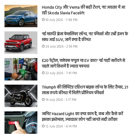
Honda City और Verna की बढ़ी टेंशन, नए अवतार में आ
रही Skoda Slavia Facelift
30 July 2026 - 7:48 PM
नई मारुति ब्रेजा फेसलिफ्ट लॉन्च, नए फीचर्स और टर्बो इंजन के
साथ आई SUV, जानें क्या है कीमत
26 July 2026 - 3:56 PM
E20 पेट्रोल, फ्लेक्स फ्यूल या EV कार? नई गाड़ी खरीदने से
पहले जानें किसमें है ज्यादा फायदा
23 July 2026 - 7:41 PM
Triumph की लिमिटेड एडिशन बाइक लॉन्च के लिए तैयार, 21
लाख रुपये कीमत में मिलेंगे प्रीमियम फीचर्स
16 July 2026 - 3:17 PM
जानिए Hazard Light का क्या काम है, कब और कैसे करें
इसका इस्तेमाल, ज्यादातर लोग नहीं जानते सही तरीका
12 July 2026 - 6:14 PM