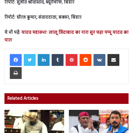
रिपोर्टः सुजीत श्रीवास्तव, ब्यूरोचीफ, बिहार
रिपोर्टः धीरज कुमार, संवाददाता, बक्सर, बिहार
ये भी पढ़ें:
यादव महासभाः लालू जिंदाबाद का नारा सुन चढ़ा पप्पू यादव का
पारा
LinkedIn
Tumblr
Pinterest
Reddit
VKontakte
Share via Email
Print
Related Articles