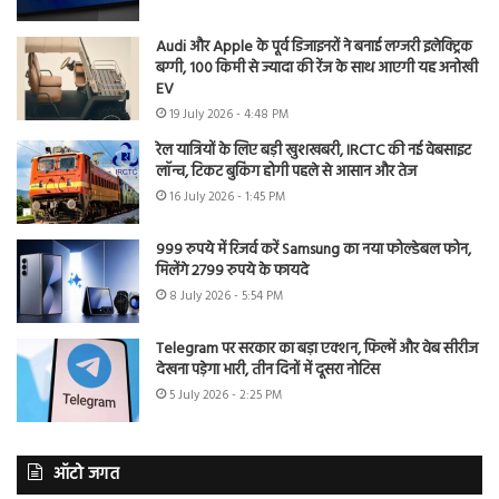
Audi और Apple के पूर्व डिजाइनरों ने बनाई लग्जरी इलेक्ट्रिक
बग्गी, 100 किमी से ज्यादा की रेंज के साथ आएगी यह अनोखी
EV
19 July 2026 - 4:48 PM
रेल यात्रियों के लिए बड़ी खुशखबरी, IRCTC की नई वेबसाइट
लॉन्च, टिकट बुकिंग होगी पहले से आसान और तेज
16 July 2026 - 1:45 PM
999 रुपये में रिजर्व करें Samsung का नया फोल्डेबल फोन,
मिलेंगे 2799 रुपये के फायदे
8 July 2026 - 5:54 PM
Telegram पर सरकार का बड़ा एक्शन, फिल्में और वेब सीरीज
देखना पड़ेगा भारी, तीन दिनों में दूसरा नोटिस
5 July 2026 - 2:25 PM
ऑटो जगत