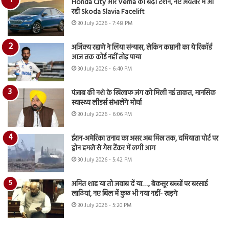
Honda City और Verna की बढ़ी टेंशन, नए अवतार में आ
रही Skoda Slavia Facelift
30 July 2026 - 7:48 PM
अजिंक्य रहाणे ने लिया संन्यास, लेकिन कप्तानी का ये रिकॉर्ड
आज तक कोई नहीं तोड़ पाया
30 July 2026 - 6:40 PM
पंजाब की नशे के खिलाफ जंग को मिली नई ताकत, मानसिक
स्वास्थ्य लीडर्स संभालेंगे मोर्चा
30 July 2026 - 6:06 PM
ईरान-अमेरिका तनाव का असर अब मिस्र तक, दमियाता पोर्ट पर
ड्रोन हमले से गैस टैंकर में लगी आग
30 July 2026 - 5:42 PM
अमित शाह या तो जवाब दें या…., बेकसूर बच्चों पर बरसाई
लाठियां, नए बिल में कुछ भी नया नहीं- खड़गे
30 July 2026 - 5:20 PM