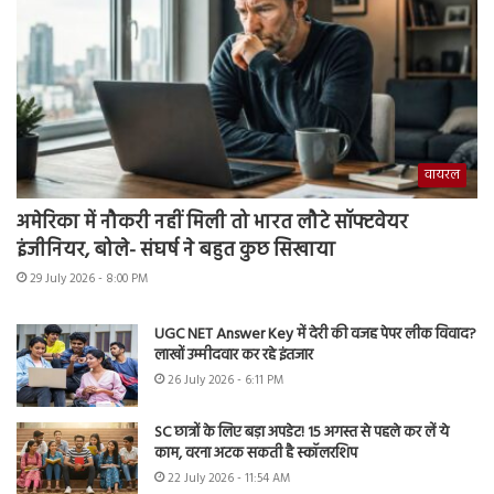
वायरल
अमेरिका में नौकरी नहीं मिली तो भारत लौटे सॉफ्टवेयर
इंजीनियर, बोले- संघर्ष ने बहुत कुछ सिखाया
29 July 2026 - 8:00 PM
UGC NET Answer Key में देरी की वजह पेपर लीक विवाद?
लाखों उम्मीदवार कर रहे इंतजार
26 July 2026 - 6:11 PM
SC छात्रों के लिए बड़ा अपडेट! 15 अगस्त से पहले कर लें ये
काम, वरना अटक सकती है स्कॉलरशिप
22 July 2026 - 11:54 AM