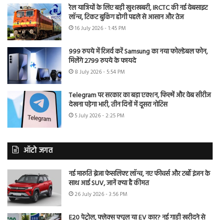
रेल यात्रियों के लिए बड़ी खुशखबरी, IRCTC की नई वेबसाइट
लॉन्च, टिकट बुकिंग होगी पहले से आसान और तेज
16 July 2026 - 1:45 PM
999 रुपये में रिजर्व करें Samsung का नया फोल्डेबल फोन,
मिलेंगे 2799 रुपये के फायदे
8 July 2026 - 5:54 PM
Telegram पर सरकार का बड़ा एक्शन, फिल्में और वेब सीरीज
देखना पड़ेगा भारी, तीन दिनों में दूसरा नोटिस
5 July 2026 - 2:25 PM
ऑटो जगत
नई मारुति ब्रेजा फेसलिफ्ट लॉन्च, नए फीचर्स और टर्बो इंजन के
साथ आई SUV, जानें क्या है कीमत
26 July 2026 - 3:56 PM
E20 पेट्रोल, फ्लेक्स फ्यूल या EV कार? नई गाड़ी खरीदने से