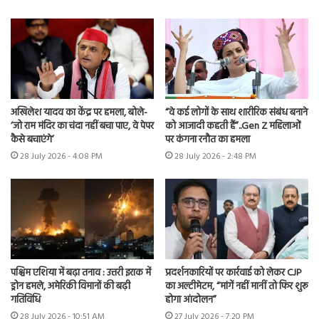
अखिलेश यादव का केंद्र पर हमला, बोले-
“वे कई लोगों के साथ शारीरिक संबंध बनाने
‘जो राम मंदिर का चंदा नहीं बचा पाए, वे पेपर
को आजादी कहती हैं”..Gen Z महिलाओं
कैसे बचाएंगे’
पर कंगना रनौत का हमला
28 July 2026 - 4:08 PM
28 July 2026 - 2:48 PM
पश्चिम एशिया में बढ़ा तनाव : उत्तरी इराक में
प्रदर्शनकारियों पर कार्रवाई को लेकर CJP
ड्रोन हमले, अमेरिकी विमानों की बढ़ी
का अल्टीमेटम, “मांगें नहीं मानीं तो फिर शुरू
गतिविधि
होगा आंदोलन”
28 July 2026 - 10:51 AM
27 July 2026 - 7:20 PM