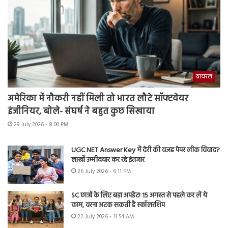
वायरल
अमेरिका में नौकरी नहीं मिली तो भारत लौटे सॉफ्टवेयर
इंजीनियर, बोले- संघर्ष ने बहुत कुछ सिखाया
29 July 2026 - 8:00 PM
UGC NET Answer Key में देरी की वजह पेपर लीक विवाद?
लाखों उम्मीदवार कर रहे इंतजार
26 July 2026 - 6:11 PM
SC छात्रों के लिए बड़ा अपडेट! 15 अगस्त से पहले कर लें ये
काम, वरना अटक सकती है स्कॉलरशिप
22 July 2026 - 11:54 AM