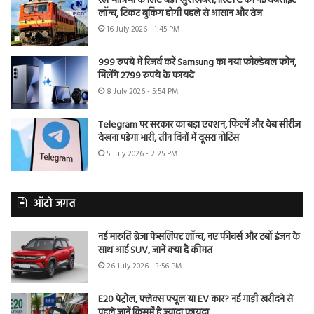
रेल यात्रियों के लिए बड़ी खुशखबरी, IRCTC की नई वेबसाइट
लॉन्च, टिकट बुकिंग होगी पहले से आसान और तेज
16 July 2026 - 1:45 PM
999 रुपये में रिजर्व करें Samsung का नया फोल्डेबल फोन,
मिलेंगे 2799 रुपये के फायदे
8 July 2026 - 5:54 PM
Telegram पर सरकार का बड़ा एक्शन, फिल्में और वेब सीरीज
देखना पड़ेगा भारी, तीन दिनों में दूसरा नोटिस
5 July 2026 - 2:25 PM
ऑटो जगत
नई मारुति ब्रेजा फेसलिफ्ट लॉन्च, नए फीचर्स और टर्बो इंजन के
साथ आई SUV, जानें क्या है कीमत
26 July 2026 - 3:56 PM
E20 पेट्रोल, फ्लेक्स फ्यूल या EV कार? नई गाड़ी खरीदने से
पहले जानें किसमें है ज्यादा फायदा