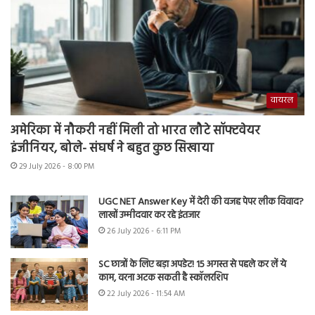
वायरल
अमेरिका में नौकरी नहीं मिली तो भारत लौटे सॉफ्टवेयर
इंजीनियर, बोले- संघर्ष ने बहुत कुछ सिखाया
29 July 2026 - 8:00 PM
UGC NET Answer Key में देरी की वजह पेपर लीक विवाद?
लाखों उम्मीदवार कर रहे इंतजार
26 July 2026 - 6:11 PM
SC छात्रों के लिए बड़ा अपडेट! 15 अगस्त से पहले कर लें ये
काम, वरना अटक सकती है स्कॉलरशिप
22 July 2026 - 11:54 AM