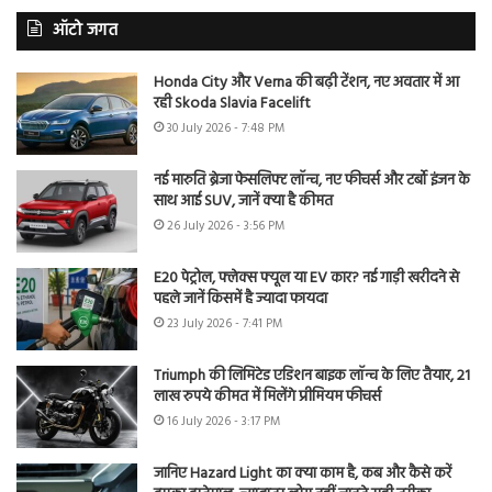
ऑटो जगत
Honda City और Verna की बढ़ी टेंशन, नए अवतार में आ
रही Skoda Slavia Facelift
30 July 2026 - 7:48 PM
नई मारुति ब्रेजा फेसलिफ्ट लॉन्च, नए फीचर्स और टर्बो इंजन के
साथ आई SUV, जानें क्या है कीमत
26 July 2026 - 3:56 PM
E20 पेट्रोल, फ्लेक्स फ्यूल या EV कार? नई गाड़ी खरीदने से
पहले जानें किसमें है ज्यादा फायदा
23 July 2026 - 7:41 PM
Triumph की लिमिटेड एडिशन बाइक लॉन्च के लिए तैयार, 21
लाख रुपये कीमत में मिलेंगे प्रीमियम फीचर्स
16 July 2026 - 3:17 PM
जानिए Hazard Light का क्या काम है, कब और कैसे करें