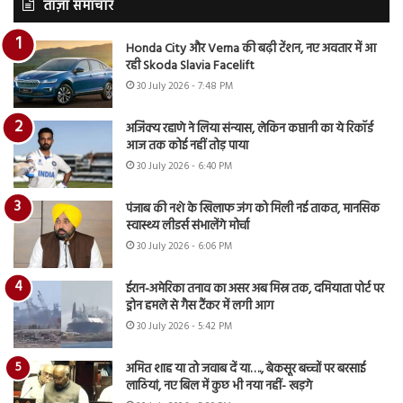
ताज़ा समाचार
Honda City और Verna की बढ़ी टेंशन, नए अवतार में आ
रही Skoda Slavia Facelift
30 July 2026 - 7:48 PM
अजिंक्य रहाणे ने लिया संन्यास, लेकिन कप्तानी का ये रिकॉर्ड
आज तक कोई नहीं तोड़ पाया
30 July 2026 - 6:40 PM
पंजाब की नशे के खिलाफ जंग को मिली नई ताकत, मानसिक
स्वास्थ्य लीडर्स संभालेंगे मोर्चा
30 July 2026 - 6:06 PM
ईरान-अमेरिका तनाव का असर अब मिस्र तक, दमियाता पोर्ट पर
ड्रोन हमले से गैस टैंकर में लगी आग
30 July 2026 - 5:42 PM
अमित शाह या तो जवाब दें या…., बेकसूर बच्चों पर बरसाई
लाठियां, नए बिल में कुछ भी नया नहीं- खड़गे