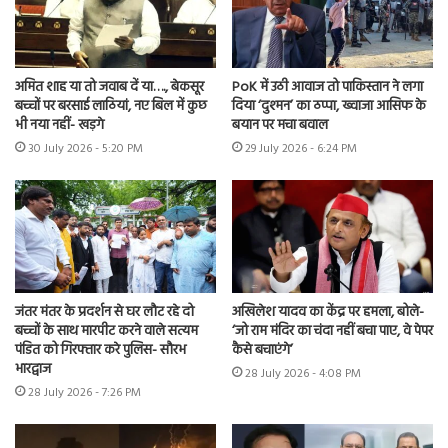
अमित शाह या तो जवाब दें या…., बेकसूर
PoK में उठी आवाज तो पाकिस्तान ने लगा
बच्चों पर बरसाई लाठियां, नए बिल में कुछ
दिया ‘दुश्मन’ का ठप्पा, ख्वाजा आसिफ के
भी नया नहीं- खड़गे
बयान पर मचा बवाल
30 July 2026 - 5:20 PM
29 July 2026 - 6:24 PM
जंतर मंतर के प्रदर्शन से घर लौट रहे दो
अखिलेश यादव का केंद्र पर हमला, बोले-
बच्चों के साथ मारपीट करने वाले सत्यम
‘जो राम मंदिर का चंदा नहीं बचा पाए, वे पेपर
पंडित को गिरफ्तार करे पुलिस- सौरभ
कैसे बचाएंगे’
भारद्वाज
28 July 2026 - 4:08 PM
28 July 2026 - 7:26 PM