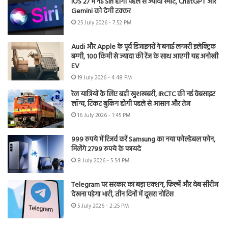
iOS 27 में नई Siri होगी पहले से ज्यादा स्मार्ट, ChatGPT और
Gemini को देगी टक्कर
25 July 2026 - 7:52 PM
Audi और Apple के पूर्व डिजाइनरों ने बनाई लग्जरी इलेक्ट्रिक
बग्गी, 100 किमी से ज्यादा की रेंज के साथ आएगी यह अनोखी
EV
19 July 2026 - 4:48 PM
रेल यात्रियों के लिए बड़ी खुशखबरी, IRCTC की नई वेबसाइट
लॉन्च, टिकट बुकिंग होगी पहले से आसान और तेज
16 July 2026 - 1:45 PM
999 रुपये में रिजर्व करें Samsung का नया फोल्डेबल फोन,
मिलेंगे 2799 रुपये के फायदे
8 July 2026 - 5:54 PM
Telegram पर सरकार का बड़ा एक्शन, फिल्में और वेब सीरीज
देखना पड़ेगा भारी, तीन दिनों में दूसरा नोटिस
5 July 2026 - 2:25 PM