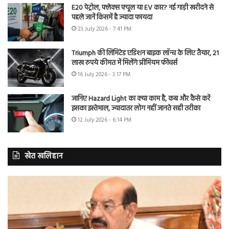
E20 पेट्रोल, फ्लेक्स फ्यूल या EV कार? नई गाड़ी खरीदने से
पहले जानें किसमें है ज्यादा फायदा
23 July 2026 - 7:41 PM
Triumph की लिमिटेड एडिशन बाइक लॉन्च के लिए तैयार, 21
लाख रुपये कीमत में मिलेंगे प्रीमियम फीचर्स
16 July 2026 - 3:17 PM
जानिए Hazard Light का क्या काम है, कब और कैसे करें
इसका इस्तेमाल, ज्यादातर लोग नहीं जानते सही तरीका
12 July 2026 - 6:14 PM
खेत खलिहान