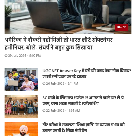
वायरल
अमेरिका में नौकरी नहीं मिली तो भारत लौटे सॉफ्टवेयर
इंजीनियर, बोले- संघर्ष ने बहुत कुछ सिखाया
29 July 2026 - 8:00 PM
UGC NET Answer Key में देरी की वजह पेपर लीक विवाद?
लाखों उम्मीदवार कर रहे इंतजार
26 July 2026 - 6:11 PM
SC छात्रों के लिए बड़ा अपडेट! 15 अगस्त से पहले कर लें ये
काम, वरना अटक सकती है स्कॉलरशिप
22 July 2026 - 11:54 AM
नीट परीक्षा में सफलता “शिक्षा क्रांति” के व्यापक प्रभाव को
उजागर करती है: शिक्षा मंत्री बैंस