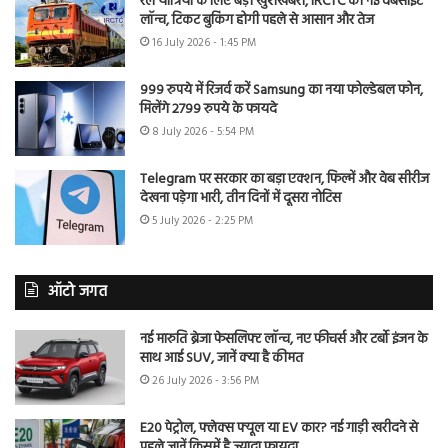
रेल यात्रियों के लिए बड़ी खुशखबरी, IRCTC की नई वेबसाइट
लॉन्च, टिकट बुकिंग होगी पहले से आसान और तेज
16 July 2026 - 1:45 PM
999 रुपये में रिजर्व करें Samsung का नया फोल्डेबल फोन,
मिलेंगे 2799 रुपये के फायदे
8 July 2026 - 5:54 PM
Telegram पर सरकार का बड़ा एक्शन, फिल्में और वेब सीरीज
देखना पड़ेगा भारी, तीन दिनों में दूसरा नोटिस
5 July 2026 - 2:25 PM
ऑटो जगत
नई मारुति ब्रेजा फेसलिफ्ट लॉन्च, नए फीचर्स और टर्बो इंजन के
साथ आई SUV, जानें क्या है कीमत
26 July 2026 - 3:56 PM
E20 पेट्रोल, फ्लेक्स फ्यूल या EV कार? नई गाड़ी खरीदने से
पहले जानें किसमें है ज्यादा फायदा