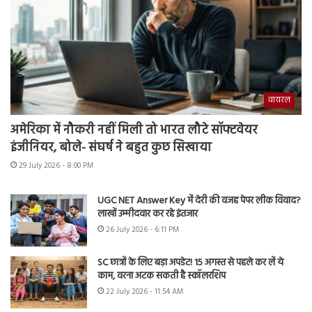
वायरल
अमेरिका में नौकरी नहीं मिली तो भारत लौटे सॉफ्टवेयर
इंजीनियर, बोले- संघर्ष ने बहुत कुछ सिखाया
29 July 2026 - 8:00 PM
UGC NET Answer Key में देरी की वजह पेपर लीक विवाद?
लाखों उम्मीदवार कर रहे इंतजार
26 July 2026 - 6:11 PM
SC छात्रों के लिए बड़ा अपडेट! 15 अगस्त से पहले कर लें ये
काम, वरना अटक सकती है स्कॉलरशिप
22 July 2026 - 11:54 AM