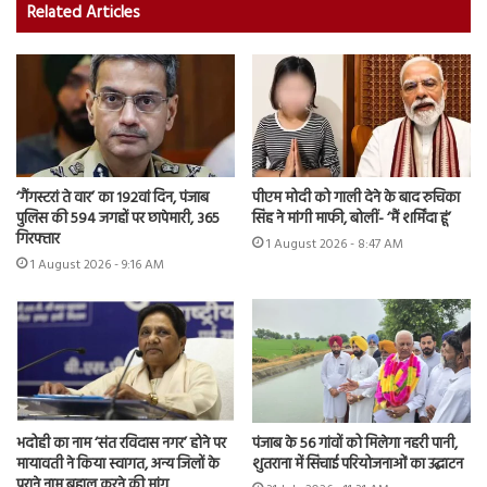
Related Articles
‘गैंगस्टरां ते वार’ का 192वां दिन, पंजाब
पीएम मोदी को गाली देने के बाद रुचिका
पुलिस की 594 जगहों पर छापेमारी, 365
सिंह ने मांगी माफी, बोलीं- ‘मैं शर्मिंदा हूं’
गिरफ्तार
1 August 2026 - 8:47 AM
1 August 2026 - 9:16 AM
भदोही का नाम ‘संत रविदास नगर’ होने पर
पंजाब के 56 गांवों को मिलेगा नहरी पानी,
मायावती ने किया स्वागत, अन्य जिलों के
शुतराना में सिंचाई परियोजनाओं का उद्घाटन
पुराने नाम बहाल करने की मांग