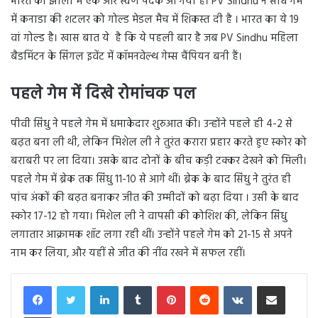
भारत की झोली में एक और स्वर्ण पदक आ गया है। PV Sindhu ने सीधे गेम
में कनाडा की शटलर को गोल्ड मेडल मैच में शिकस्त दी है । भारत का ये 19
वां गोल्ड है। खास बात ये है कि ये पहली बार है जब PV Sindhu महिला
बैडमिंटन के सिंगल इवेंट में कॉमनवेल्थ गेम्स चैंपियन बनी हैं।
पहले गेम में दिखे रोमांचक पल
पीवी सिंधु ने पहले गेम में धमाकेदार शुरुआत की। उन्होंने पहले ही 4-2 से
बढ़त बना ली थी, लेकिन मिशेल ली ने तुरंत करारा प्रहार करते हुए स्कोर को
बराबरी पर ला दिया। उसके बाद दोनों के बीच कड़ी टक्कर देखने को मिली।
पहले गेम में ब्रेक तक सिंधु 11-10 से आगे थीं। ब्रेक के बाद सिंधु ने तुरंत ही
पांच अंकों की बढ़त बनाकर जीत की उम्मीदों को बढ़ा दिया । उसी के बाद
स्कोर 17-12 हो गया। मिशेल ली ने वापसी की कोशिश की, लेकिन सिंधु
लगातार आक्रामक शॉट लगा रही थीं। उन्होंने पहले गेम को 21-15 से अपने
नाम कर लिया, और यहीं से जीत की नींव रखने में सफल रहीं।
LinkedIn
Tumblr
Pinterest
Reddit
VKontakte
Share via Email
Print