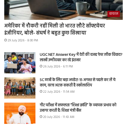
वायरल
अमेरिका में नौकरी नहीं मिली तो भारत लौटे सॉफ्टवेयर
इंजीनियर, बोले- संघर्ष ने बहुत कुछ सिखाया
29 July 2026 - 8:00 PM
UGC NET Answer Key में देरी की वजह पेपर लीक विवाद?
लाखों उम्मीदवार कर रहे इंतजार
26 July 2026 - 6:11 PM
SC छात्रों के लिए बड़ा अपडेट! 15 अगस्त से पहले कर लें ये
काम, वरना अटक सकती है स्कॉलरशिप
22 July 2026 - 11:54 AM
नीट परीक्षा में सफलता “शिक्षा क्रांति” के व्यापक प्रभाव को
उजागर करती है: शिक्षा मंत्री बैंस
20 July 2026 - 11:43 AM