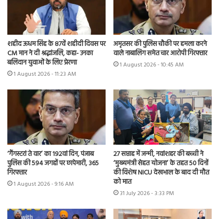
शहीद ऊधम सिंह के 87वें शहीदी दिवस पर
अमृतसर की पुलिस चौकी पर हमला करने
CM मान ने दी श्रद्धांजलि, कहा- उनका
वाले नाबालिग समेत चार आरोपी गिरफ्तार
बलिदान युवाओं के लिए प्रेरणा
1 August 2026 - 10:45 AM
1 August 2026 - 11:23 AM
‘गैंगस्टरां ते वार’ का 192वां दिन, पंजाब
27 सप्ताह में जन्मी, नवांशहर की बच्ची ने
पुलिस की 594 जगहों पर छापेमारी, 365
‘मुख्यमंत्री सेहत योजना’ के तहत 50 दिनों
गिरफ्तार
की विशेष NICU देखभाल के बाद दी मौत
को मात
1 August 2026 - 9:16 AM
31 July 2026 - 3:33 PM