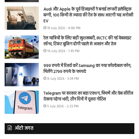
Audi और Apple के पूर्व डिजाइनरों ने बनाई लग्जरी इलेक्ट्रिक
बग्गी, 100 किमी से ज्यादा की रेंज के साथ आएगी यह अनोखी
EV
19 July 2026 - 4:48 PM
रेल यात्रियों के लिए बड़ी खुशखबरी, IRCTC की नई वेबसाइट
लॉन्च, टिकट बुकिंग होगी पहले से आसान और तेज
16 July 2026 - 1:45 PM
999 रुपये में रिजर्व करें Samsung का नया फोल्डेबल फोन,
मिलेंगे 2799 रुपये के फायदे
8 July 2026 - 5:54 PM
Telegram पर सरकार का बड़ा एक्शन, फिल्में और वेब सीरीज
देखना पड़ेगा भारी, तीन दिनों में दूसरा नोटिस
5 July 2026 - 2:25 PM
ऑटो जगत