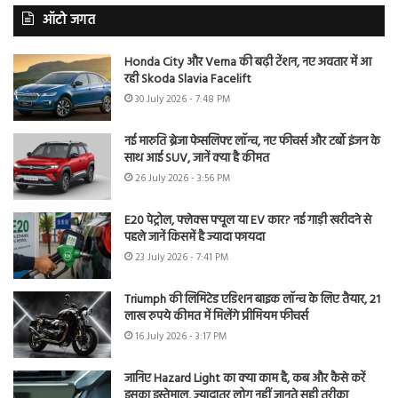
ऑटो जगत
Honda City और Verna की बढ़ी टेंशन, नए अवतार में आ
रही Skoda Slavia Facelift
30 July 2026 - 7:48 PM
नई मारुति ब्रेजा फेसलिफ्ट लॉन्च, नए फीचर्स और टर्बो इंजन के
साथ आई SUV, जानें क्या है कीमत
26 July 2026 - 3:56 PM
E20 पेट्रोल, फ्लेक्स फ्यूल या EV कार? नई गाड़ी खरीदने से
पहले जानें किसमें है ज्यादा फायदा
23 July 2026 - 7:41 PM
Triumph की लिमिटेड एडिशन बाइक लॉन्च के लिए तैयार, 21
लाख रुपये कीमत में मिलेंगे प्रीमियम फीचर्स
16 July 2026 - 3:17 PM
जानिए Hazard Light का क्या काम है, कब और कैसे करें
इसका इस्तेमाल, ज्यादातर लोग नहीं जानते सही तरीका