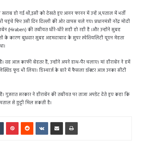
 खराब हो गई थी,इसी को देखते हुए आनन फानन में उन्हें अ,पताल में भर्ती
हुंचे फिर उसी दिन दिल्ली की ओर वापस चले गए। प्रधानमंत्री नरेंद्र मोदी
बेन (Hiraben) की तबीयत धीरे-धीरे सही हो रही है ।और उन्होंने सुबह
्कतों के कारण बुधवार सुबह अहमदाबाद के सुपर स्पेशियलिटी यूएन मेहता
 था।
ै। वह आज काफी बेहतर हैं, उन्होंने अपने हाथ-पैर चलाए। मां हीराबेन ने हमें
 लिक्विड फूड भी लिया। डिस्चार्ज के बारे में फैसला डॉक्टर आज उनका सीटी
 रहा है। गुजरात सरकार ने हीराबेन की तबीयत पर ताजा अपडेट देते हुए कहा कि
स्पताल से छुट्टी मिल सकती है।
In
Tumblr
Pinterest
Reddit
VKontakte
Share via Email
Print