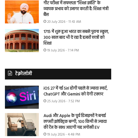
नीट परीक्षा में सफलता “शिक्षा क्रांति” के
व्यापक प्रभाव को उजागर करती है: शिक्षा मंत्री
बैंस
20 July 2026 - 11:43 AM
1715 में शुरू हुआ भारत का सबसे पुराना स्कूल,
300 साल बाद भी दे रहा है हजारों छात्रों को
शिक्षा
19 July 2026 - 7:14 PM
टेक्नोलॉजी
iOS 27 में नई Siri होगी पहले से ज्यादा स्मार्ट,
ChatGPT और Gemini को देगी टक्कर
25 July 2026 - 7:52 PM
Audi और Apple के पूर्व डिजाइनरों ने बनाई
लग्जरी इलेक्ट्रिक बग्गी, 100 किमी से ज्यादा
की रेंज के साथ आएगी यह अनोखी EV
19 July 2026 - 4:48 PM