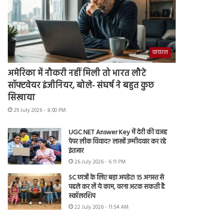
वायरल
अमेरिका में नौकरी नहीं मिली तो भारत लौटे
सॉफ्टवेयर इंजीनियर, बोले- संघर्ष ने बहुत कुछ
सिखाया
29 July 2026 - 8:00 PM
UGC NET Answer Key में देरी की वजह
पेपर लीक विवाद? लाखों उम्मीदवार कर रहे
इंतजार
26 July 2026 - 6:11 PM
SC छात्रों के लिए बड़ा अपडेट! 15 अगस्त से
पहले कर लें ये काम, वरना अटक सकती है
स्कॉलरशिप
22 July 2026 - 11:54 AM