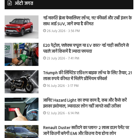
ऑटो जगत
नई मारुति ब्रेजा फेसलिफ्ट लॉन्च, नए फीचर्स और टर्बो इंजन के
साथ आई SUV, जानें क्या है कीमत
26 July 2026 - 3:56 PM
E20 पेट्रोल, फ्लेक्स फ्यूल या EV कार? नई गाड़ी खरीदने से
पहले जानें किसमें है ज्यादा फायदा
23 July 2026 - 7:41 PM
Triumph की लिमिटेड एडिशन बाइक लॉन्च के लिए तैयार, 21
लाख रुपये कीमत में मिलेंगे प्रीमियम फीचर्स
16 July 2026 - 3:17 PM
जानिए Hazard Light का क्या काम है, कब और कैसे करें
इसका इस्तेमाल, ज्यादातर लोग नहीं जानते सही तरीका
12 July 2026 - 6:14 PM
Renault Duster खरीदने का प्लान? 2 लाख डाउन पेमेंट पर
जानें कितनी बनेगी EMI और कितना देना होगा लोन