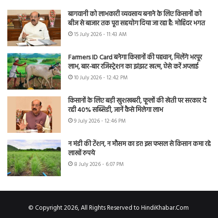
बागवानी को लाभकारी व्यवसाय बनाने के लिए किसानों को
बीज से बाजार तक पूरा सहयोग दिया जा रहा है: मोहिंदर भगत
15 July 2026 - 11:43 AM
Farmers ID Card बनेगा किसानों की पहचान, मिलेंगे भरपूर
लाभ, बार-बार रजिस्ट्रेशन का झंझट खत्म, ऐसे करें अप्लाई
10 July 2026 - 12:42 PM
किसानों के लिए बड़ी खुशखबरी, फूलों की खेती पर सरकार दे
रही 40% सब्सिडी, जानें कैसे मिलेगा लाभ
9 July 2026 - 12:46 PM
न मंडी की टेंशन, न मौसम का डर! इस फसल से किसान कमा रहे
लाखों रुपये
8 July 2026 - 6:07 PM
© Copyright 2026, All Rights Reserved to HindiKhabar.Com