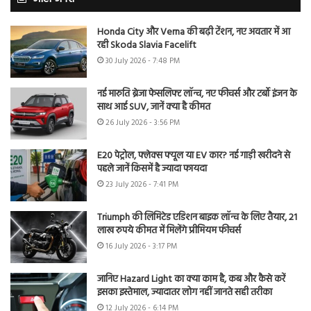
Honda City और Verna की बढ़ी टेंशन, नए अवतार में आ
रही Skoda Slavia Facelift
30 July 2026 - 7:48 PM
नई मारुति ब्रेजा फेसलिफ्ट लॉन्च, नए फीचर्स और टर्बो इंजन के
साथ आई SUV, जानें क्या है कीमत
26 July 2026 - 3:56 PM
E20 पेट्रोल, फ्लेक्स फ्यूल या EV कार? नई गाड़ी खरीदने से
पहले जानें किसमें है ज्यादा फायदा
23 July 2026 - 7:41 PM
Triumph की लिमिटेड एडिशन बाइक लॉन्च के लिए तैयार, 21
लाख रुपये कीमत में मिलेंगे प्रीमियम फीचर्स
16 July 2026 - 3:17 PM
जानिए Hazard Light का क्या काम है, कब और कैसे करें
इसका इस्तेमाल, ज्यादातर लोग नहीं जानते सही तरीका
12 July 2026 - 6:14 PM