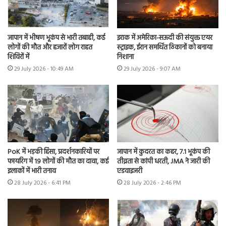
जापान में भीषण भूकंप से भारी तबाही, कई
इराक में अमेरिका-सऊदी की संयुक्त एयर
लोगों की मौत और हजारों लोग राहत
स्ट्राइक, ईरान समर्थित ठिकानों को बनाया
शिविरों में
निशाना
29 July 2026 - 10:49 AM
29 July 2026 - 9:07 AM
PoK में भड़की हिंसा, प्रदर्शनकारियों पर
जापान में कुदरत का कहर, 7.1 भूकंप की
फायरिंग में 19 लोगों की मौत का दावा, कई
तीव्रता से कांपी धरती, JMA ने जारी की
इलाकों में भारी तनाव
एडवाइजरी
28 July 2026 - 6:41 PM
28 July 2026 - 2:46 PM