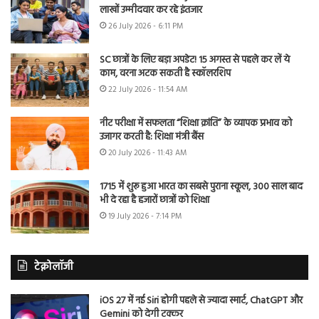
लाखों उम्मीदवार कर रहे इंतजार
26 July 2026 - 6:11 PM
SC छात्रों के लिए बड़ा अपडेट! 15 अगस्त से पहले कर लें ये
काम, वरना अटक सकती है स्कॉलरशिप
22 July 2026 - 11:54 AM
नीट परीक्षा में सफलता “शिक्षा क्रांति” के व्यापक प्रभाव को
उजागर करती है: शिक्षा मंत्री बैंस
20 July 2026 - 11:43 AM
1715 में शुरू हुआ भारत का सबसे पुराना स्कूल, 300 साल बाद
भी दे रहा है हजारों छात्रों को शिक्षा
19 July 2026 - 7:14 PM
टेक्नोलॉजी
iOS 27 में नई Siri होगी पहले से ज्यादा स्मार्ट, ChatGPT और
Gemini को देगी टक्कर