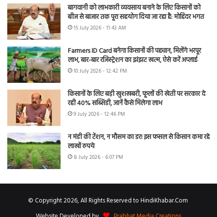
बागवानी को लाभकारी व्यवसाय बनाने के लिए किसानों को
बीज से बाजार तक पूरा सहयोग दिया जा रहा है: मोहिंदर भगत
15 July 2026 - 11:43 AM
Farmers ID Card बनेगा किसानों की पहचान, मिलेंगे भरपूर
लाभ, बार-बार रजिस्ट्रेशन का झंझट खत्म, ऐसे करें अप्लाई
10 July 2026 - 12:42 PM
किसानों के लिए बड़ी खुशखबरी, फूलों की खेती पर सरकार दे
रही 40% सब्सिडी, जानें कैसे मिलेगा लाभ
9 July 2026 - 12:46 PM
न मंडी की टेंशन, न मौसम का डर! इस फसल से किसान कमा रहे
लाखों रुपये
8 July 2026 - 6:07 PM
© Copyright 2026, All Rights Reserved to HindiKhabar.Com
Website Developed by
Prabhat Media Creations