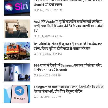
iOS 27 में नई Siri होगी पहले से ज्यादा स्मार्ट, ChatGPT और
Gemini को देगी टक्कर
25 July 2026 - 7:52 PM
Audi और Apple के पूर्व डिजाइनरों ने बनाई लग्जरी इलेक्ट्रिक
बग्गी, 100 किमी से ज्यादा की रेंज के साथ आएगी यह अनोखी
EV
19 July 2026 - 4:48 PM
रेल यात्रियों के लिए बड़ी खुशखबरी, IRCTC की नई वेबसाइट
लॉन्च, टिकट बुकिंग होगी पहले से आसान और तेज
16 July 2026 - 1:45 PM
999 रुपये में रिजर्व करें Samsung का नया फोल्डेबल फोन,
मिलेंगे 2799 रुपये के फायदे
8 July 2026 - 5:54 PM
Telegram पर सरकार का बड़ा एक्शन, फिल्में और वेब सीरीज
देखना पड़ेगा भारी, तीन दिनों में दूसरा नोटिस
5 July 2026 - 2:25 PM