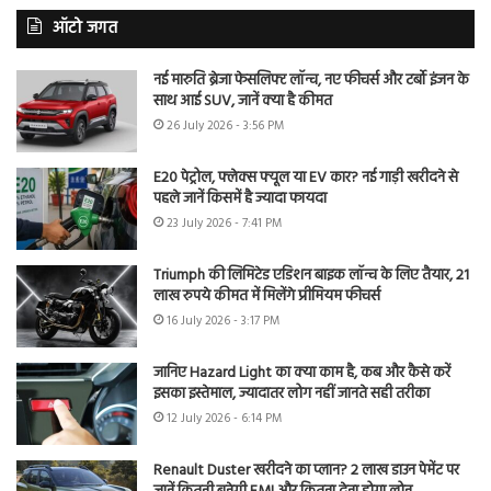
ऑटो जगत
नई मारुति ब्रेजा फेसलिफ्ट लॉन्च, नए फीचर्स और टर्बो इंजन के
साथ आई SUV, जानें क्या है कीमत
26 July 2026 - 3:56 PM
E20 पेट्रोल, फ्लेक्स फ्यूल या EV कार? नई गाड़ी खरीदने से
पहले जानें किसमें है ज्यादा फायदा
23 July 2026 - 7:41 PM
Triumph की लिमिटेड एडिशन बाइक लॉन्च के लिए तैयार, 21
लाख रुपये कीमत में मिलेंगे प्रीमियम फीचर्स
16 July 2026 - 3:17 PM
जानिए Hazard Light का क्या काम है, कब और कैसे करें
इसका इस्तेमाल, ज्यादातर लोग नहीं जानते सही तरीका
12 July 2026 - 6:14 PM
Renault Duster खरीदने का प्लान? 2 लाख डाउन पेमेंट पर