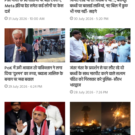
PM मोदी के AI वीडियो पर बड़ा एक्शन,
अमित शाह या तो जवाब दें या…., बेकसूर
Meta इंडिया हेड समेत कई लोगों पर केस
बच्चों पर बरसाई लाठियां, नए बिल में कुछ
दर्ज
भी नया नहीं- खड़गे
31 July 2026 - 10:00 AM
30 July 2026 - 5:20 PM
PoK में उठी आवाज तो पाकिस्तान ने लगा
जंतर मंतर के प्रदर्शन से घर लौट रहे दो
दिया ‘दुश्मन’ का ठप्पा, ख्वाजा आसिफ के
बच्चों के साथ मारपीट करने वाले सत्यम
बयान पर मचा बवाल
पंडित को गिरफ्तार करे पुलिस- सौरभ
भारद्वाज
29 July 2026 - 6:24 PM
28 July 2026 - 7:26 PM