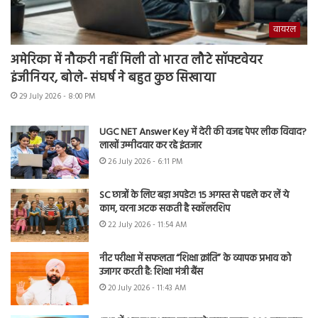
वायरल
अमेरिका में नौकरी नहीं मिली तो भारत लौटे सॉफ्टवेयर
इंजीनियर, बोले- संघर्ष ने बहुत कुछ सिखाया
29 July 2026 - 8:00 PM
UGC NET Answer Key में देरी की वजह पेपर लीक विवाद?
लाखों उम्मीदवार कर रहे इंतजार
26 July 2026 - 6:11 PM
SC छात्रों के लिए बड़ा अपडेट! 15 अगस्त से पहले कर लें ये
काम, वरना अटक सकती है स्कॉलरशिप
22 July 2026 - 11:54 AM
नीट परीक्षा में सफलता “शिक्षा क्रांति” के व्यापक प्रभाव को
उजागर करती है: शिक्षा मंत्री बैंस
20 July 2026 - 11:43 AM