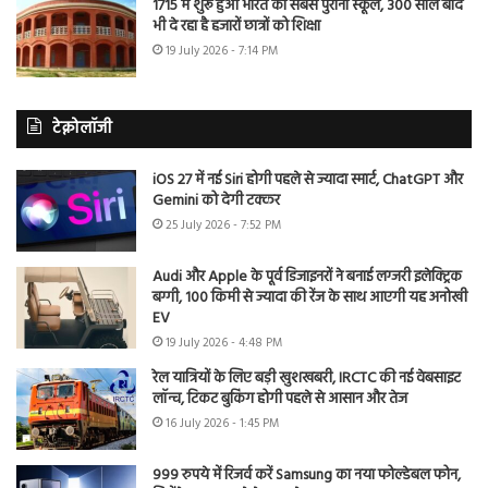
1715 में शुरू हुआ भारत का सबसे पुराना स्कूल, 300 साल बाद
भी दे रहा है हजारों छात्रों को शिक्षा
19 July 2026 - 7:14 PM
टेक्नोलॉजी
iOS 27 में नई Siri होगी पहले से ज्यादा स्मार्ट, ChatGPT और
Gemini को देगी टक्कर
25 July 2026 - 7:52 PM
Audi और Apple के पूर्व डिजाइनरों ने बनाई लग्जरी इलेक्ट्रिक
बग्गी, 100 किमी से ज्यादा की रेंज के साथ आएगी यह अनोखी
EV
19 July 2026 - 4:48 PM
रेल यात्रियों के लिए बड़ी खुशखबरी, IRCTC की नई वेबसाइट
लॉन्च, टिकट बुकिंग होगी पहले से आसान और तेज
16 July 2026 - 1:45 PM
999 रुपये में रिजर्व करें Samsung का नया फोल्डेबल फोन,