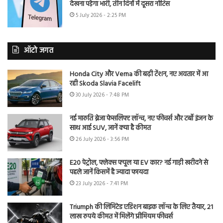
देखना पड़ेगा भारी, तीन दिनों में दूसरा नोटिस
5 July 2026 - 2:25 PM
ऑटो जगत
Honda City और Verna की बढ़ी टेंशन, नए अवतार में आ
रही Skoda Slavia Facelift
30 July 2026 - 7:48 PM
नई मारुति ब्रेजा फेसलिफ्ट लॉन्च, नए फीचर्स और टर्बो इंजन के
साथ आई SUV, जानें क्या है कीमत
26 July 2026 - 3:56 PM
E20 पेट्रोल, फ्लेक्स फ्यूल या EV कार? नई गाड़ी खरीदने से
पहले जानें किसमें है ज्यादा फायदा
23 July 2026 - 7:41 PM
Triumph की लिमिटेड एडिशन बाइक लॉन्च के लिए तैयार, 21
लाख रुपये कीमत में मिलेंगे प्रीमियम फीचर्स