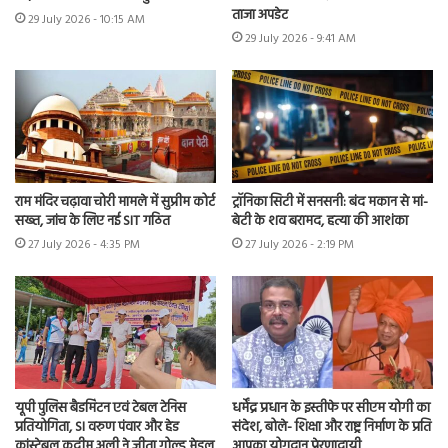
ताजा अपडेट
29 July 2026 - 10:15 AM
29 July 2026 - 9:41 AM
राम मंदिर चढ़ावा चोरी मामले में सुप्रीम कोर्ट
ट्रॉनिका सिटी में सनसनी: बंद मकान से मां-
सख्त, जांच के लिए नई SIT गठित
बेटी के शव बरामद, हत्या की आशंका
27 July 2026 - 4:35 PM
27 July 2026 - 2:19 PM
यूपी पुलिस बैडमिंटन एवं टेबल टेनिस
धर्मेंद्र प्रधान के इस्तीफे पर सीएम योगी का
प्रतियोगिता, SI वरुण पंवार और हेड
संदेश, बोले- शिक्षा और राष्ट्र निर्माण के प्रति
कांस्टेबल कदीम अली ने जीता गोल्ड मेडल
आपका योगदान प्रेरणादायी