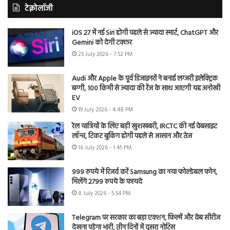
टेक्नोलॉजी
iOS 27 में नई Siri होगी पहले से ज्यादा स्मार्ट, ChatGPT और
Gemini को देगी टक्कर
25 July 2026 - 7:52 PM
Audi और Apple के पूर्व डिजाइनरों ने बनाई लग्जरी इलेक्ट्रिक
बग्गी, 100 किमी से ज्यादा की रेंज के साथ आएगी यह अनोखी
EV
19 July 2026 - 4:48 PM
रेल यात्रियों के लिए बड़ी खुशखबरी, IRCTC की नई वेबसाइट
लॉन्च, टिकट बुकिंग होगी पहले से आसान और तेज
16 July 2026 - 1:45 PM
999 रुपये में रिजर्व करें Samsung का नया फोल्डेबल फोन,
मिलेंगे 2799 रुपये के फायदे
8 July 2026 - 5:54 PM
Telegram पर सरकार का बड़ा एक्शन, फिल्में और वेब सीरीज
देखना पड़ेगा भारी, तीन दिनों में दूसरा नोटिस