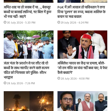
अमित शाह या तो जवाब दें या…., बेकसूर
PoK में उठी आवाज तो पाकिस्तान ने लगा
बच्चों पर बरसाई लाठियां, नए बिल में कुछ
दिया ‘दुश्मन’ का ठप्पा, ख्वाजा आसिफ के
भी नया नहीं- खड़गे
बयान पर मचा बवाल
30 July 2026 - 5:20 PM
29 July 2026 - 6:24 PM
जंतर मंतर के प्रदर्शन से घर लौट रहे दो
अखिलेश यादव का केंद्र पर हमला, बोले-
बच्चों के साथ मारपीट करने वाले सत्यम
‘जो राम मंदिर का चंदा नहीं बचा पाए, वे पेपर
पंडित को गिरफ्तार करे पुलिस- सौरभ
कैसे बचाएंगे’
भारद्वाज
28 July 2026 - 4:08 PM
28 July 2026 - 7:26 PM