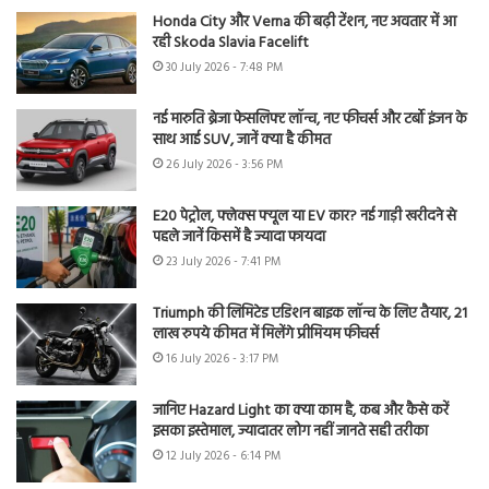
Honda City और Verna की बढ़ी टेंशन, नए अवतार में आ
रही Skoda Slavia Facelift
30 July 2026 - 7:48 PM
नई मारुति ब्रेजा फेसलिफ्ट लॉन्च, नए फीचर्स और टर्बो इंजन के
साथ आई SUV, जानें क्या है कीमत
26 July 2026 - 3:56 PM
E20 पेट्रोल, फ्लेक्स फ्यूल या EV कार? नई गाड़ी खरीदने से
पहले जानें किसमें है ज्यादा फायदा
23 July 2026 - 7:41 PM
Triumph की लिमिटेड एडिशन बाइक लॉन्च के लिए तैयार, 21
लाख रुपये कीमत में मिलेंगे प्रीमियम फीचर्स
16 July 2026 - 3:17 PM
जानिए Hazard Light का क्या काम है, कब और कैसे करें
इसका इस्तेमाल, ज्यादातर लोग नहीं जानते सही तरीका
12 July 2026 - 6:14 PM