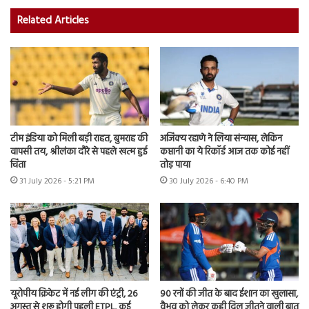
Related Articles
टीम इंडिया को मिली बड़ी राहत, बुमराह की
अजिंक्य रहाणे ने लिया संन्यास, लेकिन
वापसी तय, श्रीलंका दौरे से पहले खत्म हुई
कप्तानी का ये रिकॉर्ड आज तक कोई नहीं
चिंता
तोड़ पाया
31 July 2026 - 5:21 PM
30 July 2026 - 6:40 PM
यूरोपीय क्रिकेट में नई लीग की एंट्री, 26
90 रनों की जीत के बाद ईशान का खुलासा,
अगस्त से शुरू होगी पहली ETPL, कई
वैभव को लेकर कही दिल जीतने वाली बात