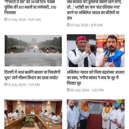
‘गैंगस्टरां ते वार’ का 191वां दिन: पंजाब
जब सरकार की कुर्सियां खाली रहने लगीं,
पुलिस की 611 स्थानों पर छापेमारी, 310
तो…’ भदोही का नाम ‘संत रविदास नगर’
गिरफ्तार
करने पर अखिलेश यादव का बीजेपी पर
तंज
31 July 2026 - 9:20 AM
31 July 2026 - 8:19 AM
दिल्ली में आज बरसेंगे बादल या निकलेगी
अखिलेश यादव को मिला चंद्रशेखर आजाद
धूप? जानें मौसम विभाग का ताजा अपडेट
का साथ, नगीना सांसद ने सपा के सुर में
मिलाए सुर
31 July 2026 - 7:41 AM
30 July 2026 - 3:03 PM