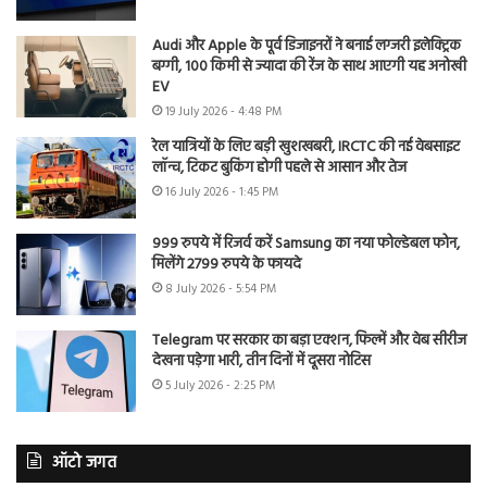
Audi और Apple के पूर्व डिजाइनरों ने बनाई लग्जरी इलेक्ट्रिक
बग्गी, 100 किमी से ज्यादा की रेंज के साथ आएगी यह अनोखी
EV
19 July 2026 - 4:48 PM
रेल यात्रियों के लिए बड़ी खुशखबरी, IRCTC की नई वेबसाइट
लॉन्च, टिकट बुकिंग होगी पहले से आसान और तेज
16 July 2026 - 1:45 PM
999 रुपये में रिजर्व करें Samsung का नया फोल्डेबल फोन,
मिलेंगे 2799 रुपये के फायदे
8 July 2026 - 5:54 PM
Telegram पर सरकार का बड़ा एक्शन, फिल्में और वेब सीरीज
देखना पड़ेगा भारी, तीन दिनों में दूसरा नोटिस
5 July 2026 - 2:25 PM
ऑटो जगत