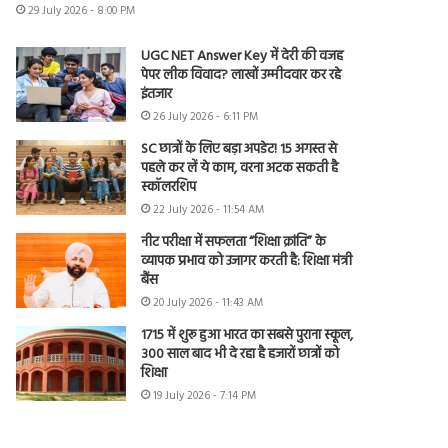
29 July 2026 - 8:00 PM
UGC NET Answer Key में देरी की वजह
पेपर लीक विवाद? लाखों उम्मीदवार कर रहे
इंतजार
26 July 2026 - 6:11 PM
SC छात्रों के लिए बड़ा अपडेट! 15 अगस्त से
पहले कर लें ये काम, वरना अटक सकती है
स्कॉलरशिप
22 July 2026 - 11:54 AM
नीट परीक्षा में सफलता “शिक्षा क्रांति” के
व्यापक प्रभाव को उजागर करती है: शिक्षा मंत्री
बैंस
20 July 2026 - 11:43 AM
1715 में शुरू हुआ भारत का सबसे पुराना स्कूल,
300 साल बाद भी दे रहा है हजारों छात्रों को
शिक्षा
19 July 2026 - 7:14 PM