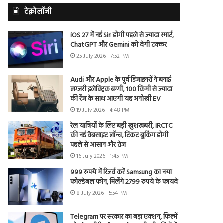
टेक्नोलॉजी
iOS 27 में नई Siri होगी पहले से ज्यादा स्मार्ट,
ChatGPT और Gemini को देगी टक्कर
25 July 2026 - 7:52 PM
Audi और Apple के पूर्व डिजाइनरों ने बनाई
लग्जरी इलेक्ट्रिक बग्गी, 100 किमी से ज्यादा
की रेंज के साथ आएगी यह अनोखी EV
19 July 2026 - 4:48 PM
रेल यात्रियों के लिए बड़ी खुशखबरी, IRCTC
की नई वेबसाइट लॉन्च, टिकट बुकिंग होगी
पहले से आसान और तेज
16 July 2026 - 1:45 PM
999 रुपये में रिजर्व करें Samsung का नया
फोल्डेबल फोन, मिलेंगे 2799 रुपये के फायदे
8 July 2026 - 5:54 PM
Telegram पर सरकार का बड़ा एक्शन, फिल्में