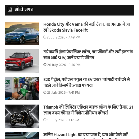
ऑटो जगत
Honda City और Verna की बढ़ी टेंशन, नए अवतार में आ
रही Skoda Slavia Facelift
30 July 2026 - 7:48 PM
नई मारुति ब्रेजा फेसलिफ्ट लॉन्च, नए फीचर्स और टर्बो इंजन के
साथ आई SUV, जानें क्या है कीमत
26 July 2026 - 3:56 PM
E20 पेट्रोल, फ्लेक्स फ्यूल या EV कार? नई गाड़ी खरीदने से
पहले जानें किसमें है ज्यादा फायदा
23 July 2026 - 7:41 PM
Triumph की लिमिटेड एडिशन बाइक लॉन्च के लिए तैयार, 21
लाख रुपये कीमत में मिलेंगे प्रीमियम फीचर्स
16 July 2026 - 3:17 PM
जानिए Hazard Light का क्या काम है, कब और कैसे करें