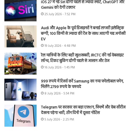
iOS 27 में नई Siri होगी पहले से ज्यादा स्मार्ट, ChatGPT और
Gemini को देगी टक्कर
25 July 2026 - 7:52 PM
Audi और Apple के पूर्व डिजाइनरों ने बनाई लग्जरी इलेक्ट्रिक
बग्गी, 100 किमी से ज्यादा की रेंज के साथ आएगी यह अनोखी
EV
19 July 2026 - 4:48 PM
रेल यात्रियों के लिए बड़ी खुशखबरी, IRCTC की नई वेबसाइट
लॉन्च, टिकट बुकिंग होगी पहले से आसान और तेज
16 July 2026 - 1:45 PM
999 रुपये में रिजर्व करें Samsung का नया फोल्डेबल फोन,
मिलेंगे 2799 रुपये के फायदे
8 July 2026 - 5:54 PM
Telegram पर सरकार का बड़ा एक्शन, फिल्में और वेब सीरीज
देखना पड़ेगा भारी, तीन दिनों में दूसरा नोटिस
5 July 2026 - 2:25 PM