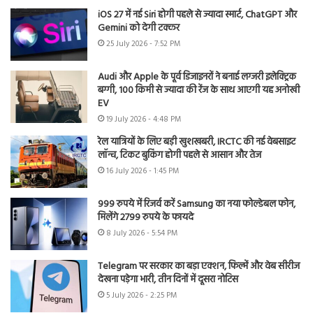
iOS 27 में नई Siri होगी पहले से ज्यादा स्मार्ट, ChatGPT और
Gemini को देगी टक्कर
25 July 2026 - 7:52 PM
Audi और Apple के पूर्व डिजाइनरों ने बनाई लग्जरी इलेक्ट्रिक
बग्गी, 100 किमी से ज्यादा की रेंज के साथ आएगी यह अनोखी
EV
19 July 2026 - 4:48 PM
रेल यात्रियों के लिए बड़ी खुशखबरी, IRCTC की नई वेबसाइट
लॉन्च, टिकट बुकिंग होगी पहले से आसान और तेज
16 July 2026 - 1:45 PM
999 रुपये में रिजर्व करें Samsung का नया फोल्डेबल फोन,
मिलेंगे 2799 रुपये के फायदे
8 July 2026 - 5:54 PM
Telegram पर सरकार का बड़ा एक्शन, फिल्में और वेब सीरीज
देखना पड़ेगा भारी, तीन दिनों में दूसरा नोटिस
5 July 2026 - 2:25 PM