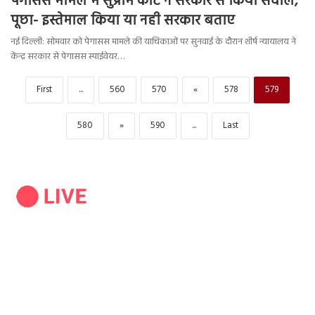
पेगासस मामले में सुप्रीम कोर्ट ने सरकार से किया सवाल,
पूछा- इस्तेमाल किया या नही सरकार बताए
नई दिल्ली: सोमवार को पेगासस मामले की याचिकाओं पर सुनवाई के दौरान शीर्ष न्यायालय ने
केंन्द्र सरकार से पेगासस स्पाईवेयर…
First
...
560
570
«
578
579
580
»
590
...
Last