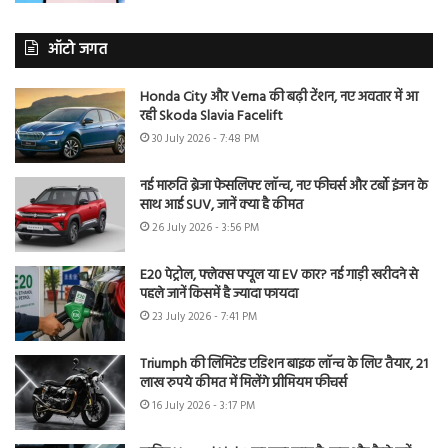
ऑटो जगत
Honda City और Verna की बढ़ी टेंशन, नए अवतार में आ
रही Skoda Slavia Facelift
30 July 2026 - 7:48 PM
नई मारुति ब्रेजा फेसलिफ्ट लॉन्च, नए फीचर्स और टर्बो इंजन के
साथ आई SUV, जानें क्या है कीमत
26 July 2026 - 3:56 PM
E20 पेट्रोल, फ्लेक्स फ्यूल या EV कार? नई गाड़ी खरीदने से
पहले जानें किसमें है ज्यादा फायदा
23 July 2026 - 7:41 PM
Triumph की लिमिटेड एडिशन बाइक लॉन्च के लिए तैयार, 21
लाख रुपये कीमत में मिलेंगे प्रीमियम फीचर्स
16 July 2026 - 3:17 PM