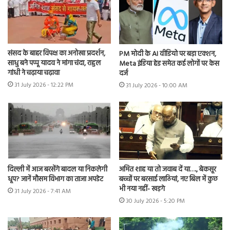
संसद के बाहर विपक्ष का अनोखा प्रदर्शन,
PM मोदी के AI वीडियो पर बड़ा एक्शन,
साधु बने पप्पू यादव ने मांगा चंदा, राहुल
Meta इंडिया हेड समेत कई लोगों पर केस
गांधी ने चढ़ाया चढ़ावा
दर्ज
31 July 2026 - 12:22 PM
31 July 2026 - 10:00 AM
दिल्ली में आज बरसेंगे बादल या निकलेगी
अमित शाह या तो जवाब दें या…., बेकसूर
धूप? जानें मौसम विभाग का ताजा अपडेट
बच्चों पर बरसाई लाठियां, नए बिल में कुछ
भी नया नहीं- खड़गे
31 July 2026 - 7:41 AM
30 July 2026 - 5:20 PM