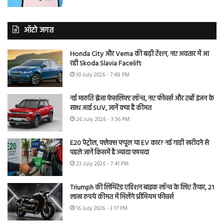
ऑटो जगत
Honda City और Verna की बढ़ी टेंशन, नए अवतार में आ
रही Skoda Slavia Facelift
30 July 2026 - 7:48 PM
नई मारुति ब्रेजा फेसलिफ्ट लॉन्च, नए फीचर्स और टर्बो इंजन के
साथ आई SUV, जानें क्या है कीमत
26 July 2026 - 3:56 PM
E20 पेट्रोल, फ्लेक्स फ्यूल या EV कार? नई गाड़ी खरीदने से
पहले जानें किसमें है ज्यादा फायदा
23 July 2026 - 7:41 PM
Triumph की लिमिटेड एडिशन बाइक लॉन्च के लिए तैयार, 21
लाख रुपये कीमत में मिलेंगे प्रीमियम फीचर्स
16 July 2026 - 3:17 PM