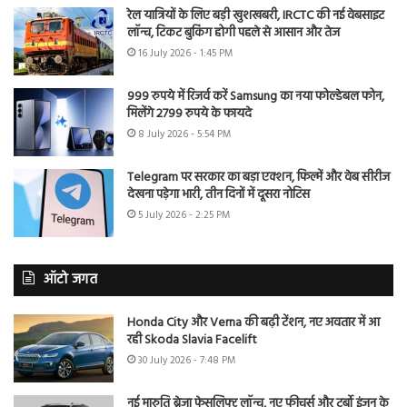
रेल यात्रियों के लिए बड़ी खुशखबरी, IRCTC की नई वेबसाइट
लॉन्च, टिकट बुकिंग होगी पहले से आसान और तेज
16 July 2026 - 1:45 PM
999 रुपये में रिजर्व करें Samsung का नया फोल्डेबल फोन,
मिलेंगे 2799 रुपये के फायदे
8 July 2026 - 5:54 PM
Telegram पर सरकार का बड़ा एक्शन, फिल्में और वेब सीरीज
देखना पड़ेगा भारी, तीन दिनों में दूसरा नोटिस
5 July 2026 - 2:25 PM
ऑटो जगत
Honda City और Verna की बढ़ी टेंशन, नए अवतार में आ
रही Skoda Slavia Facelift
30 July 2026 - 7:48 PM
नई मारुति ब्रेजा फेसलिफ्ट लॉन्च, नए फीचर्स और टर्बो इंजन के