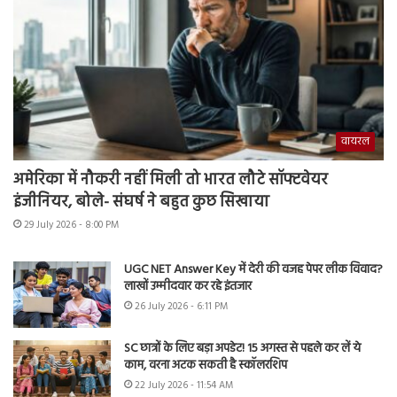
वायरल
अमेरिका में नौकरी नहीं मिली तो भारत लौटे सॉफ्टवेयर
इंजीनियर, बोले- संघर्ष ने बहुत कुछ सिखाया
29 July 2026 - 8:00 PM
UGC NET Answer Key में देरी की वजह पेपर लीक विवाद?
लाखों उम्मीदवार कर रहे इंतजार
26 July 2026 - 6:11 PM
SC छात्रों के लिए बड़ा अपडेट! 15 अगस्त से पहले कर लें ये
काम, वरना अटक सकती है स्कॉलरशिप
22 July 2026 - 11:54 AM