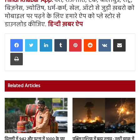
Hindi Khabar App:
देश, राजनीति, टेक, बॉलीवुड, राष्ट्र,
बिज़नेस, ज्योतिष, धर्म-कर्म, खेल, ऑटो से जुड़ी ख़बरो को
मोबाइल पर पढ़ने के लिए हमारे ऐप को प्ले स्टोर से
डाउनलोड कीजिए.
हिन्दी ख़बर ऐप
LinkedIn
Tumblr
Pinterest
Reddit
VKontakte
Share via Email
Print
Related Articles
दिल्ली में 942 और पटना में 1000 के पार
पश्चिम एशिया में बढ़ा तनाव : उत्तरी इराक में