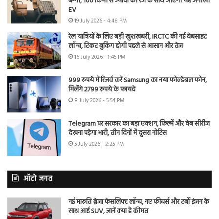
बग्गी, 100 किमी से ज्यादा की रेंज के साथ आएगी यह अनोखी
EV
19 July 2026 - 4:48 PM
रेल यात्रियों के लिए बड़ी खुशखबरी, IRCTC की नई वेबसाइट
लॉन्च, टिकट बुकिंग होगी पहले से आसान और तेज
16 July 2026 - 1:45 PM
999 रुपये में रिजर्व करें Samsung का नया फोल्डेबल फोन,
मिलेंगे 2799 रुपये के फायदे
8 July 2026 - 5:54 PM
Telegram पर सरकार का बड़ा एक्शन, फिल्में और वेब सीरीज
देखना पड़ेगा भारी, तीन दिनों में दूसरा नोटिस
5 July 2026 - 2:25 PM
ऑटो जगत
नई मारुति ब्रेजा फेसलिफ्ट लॉन्च, नए फीचर्स और टर्बो इंजन के
साथ आई SUV, जानें क्या है कीमत