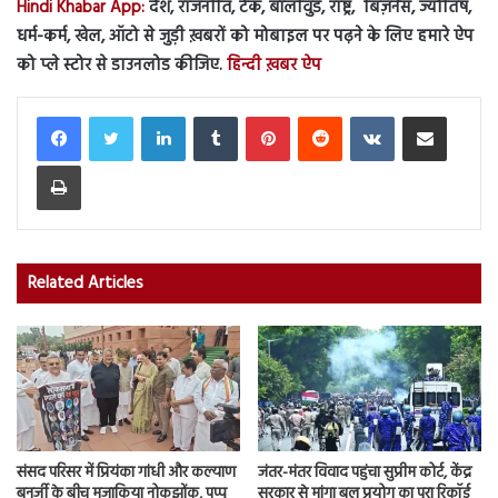
Hindi Khabar App:
देश, राजनीति, टेक, बॉलीवुड, राष्ट्र, बिज़नेस, ज्योतिष,
धर्म-कर्म, खेल, ऑटो से जुड़ी ख़बरों को मोबाइल पर पढ़ने के लिए हमारे ऐप
को प्ले स्टोर से डाउनलोड कीजिए.
हिन्दी ख़बर ऐप
LinkedIn
Tumblr
Pinterest
Reddit
VKontakte
Share via Email
Print
Related Articles
संसद परिसर में प्रियंका गांधी और कल्याण
जंतर-मंतर विवाद पहुंचा सुप्रीम कोर्ट, केंद्र
बनर्जी के बीच मजाकिया नोकझोंक, पप्पू
सरकार से मांगा बल प्रयोग का पूरा रिकॉर्ड