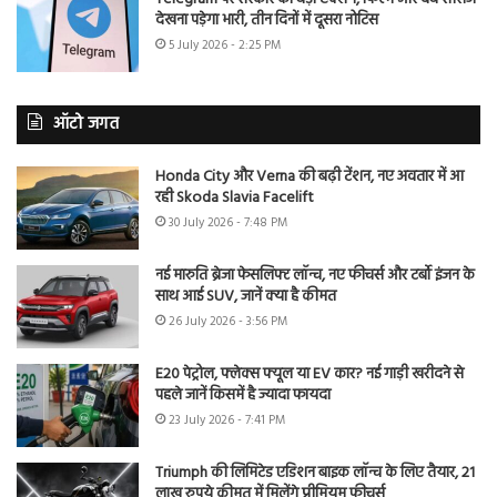
देखना पड़ेगा भारी, तीन दिनों में दूसरा नोटिस
5 July 2026 - 2:25 PM
ऑटो जगत
Honda City और Verna की बढ़ी टेंशन, नए अवतार में आ
रही Skoda Slavia Facelift
30 July 2026 - 7:48 PM
नई मारुति ब्रेजा फेसलिफ्ट लॉन्च, नए फीचर्स और टर्बो इंजन के
साथ आई SUV, जानें क्या है कीमत
26 July 2026 - 3:56 PM
E20 पेट्रोल, फ्लेक्स फ्यूल या EV कार? नई गाड़ी खरीदने से
पहले जानें किसमें है ज्यादा फायदा
23 July 2026 - 7:41 PM
Triumph की लिमिटेड एडिशन बाइक लॉन्च के लिए तैयार, 21
लाख रुपये कीमत में मिलेंगे प्रीमियम फीचर्स