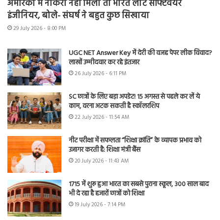
अमेरिका में नौकरी नहीं मिली तो भारत लौटे सॉफ्टवेयर
इंजीनियर, बोले- संघर्ष ने बहुत कुछ सिखाया
29 July 2026 - 8:00 PM
UGC NET Answer Key में देरी की वजह पेपर लीक विवाद?
लाखों उम्मीदवार कर रहे इंतजार
26 July 2026 - 6:11 PM
SC छात्रों के लिए बड़ा अपडेट! 15 अगस्त से पहले कर लें ये
काम, वरना अटक सकती है स्कॉलरशिप
22 July 2026 - 11:54 AM
नीट परीक्षा में सफलता “शिक्षा क्रांति” के व्यापक प्रभाव को
उजागर करती है: शिक्षा मंत्री बैंस
20 July 2026 - 11:43 AM
1715 में शुरू हुआ भारत का सबसे पुराना स्कूल, 300 साल बाद
भी दे रहा है हजारों छात्रों को शिक्षा
19 July 2026 - 7:14 PM