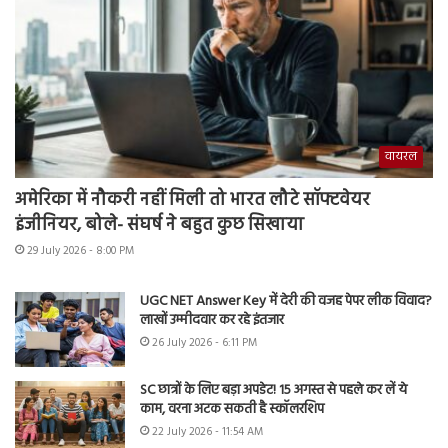
वायरल
अमेरिका में नौकरी नहीं मिली तो भारत लौटे सॉफ्टवेयर
इंजीनियर, बोले- संघर्ष ने बहुत कुछ सिखाया
29 July 2026 - 8:00 PM
UGC NET Answer Key में देरी की वजह पेपर लीक विवाद?
लाखों उम्मीदवार कर रहे इंतजार
26 July 2026 - 6:11 PM
SC छात्रों के लिए बड़ा अपडेट! 15 अगस्त से पहले कर लें ये
काम, वरना अटक सकती है स्कॉलरशिप
22 July 2026 - 11:54 AM