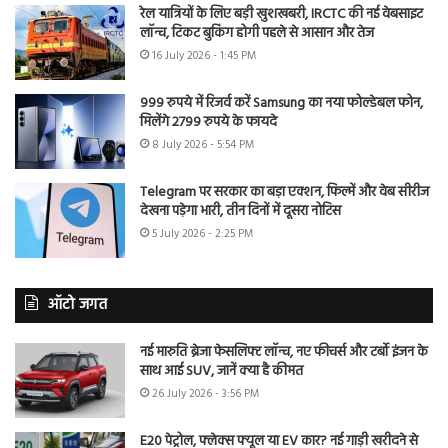
रेल यात्रियों के लिए बड़ी खुशखबरी, IRCTC की नई वेबसाइट
लॉन्च, टिकट बुकिंग होगी पहले से आसान और तेज
16 July 2026 - 1:45 PM
999 रुपये में रिजर्व करें Samsung का नया फोल्डेबल फोन,
मिलेंगे 2799 रुपये के फायदे
8 July 2026 - 5:54 PM
Telegram पर सरकार का बड़ा एक्शन, फिल्में और वेब सीरीज
देखना पड़ेगा भारी, तीन दिनों में दूसरा नोटिस
5 July 2026 - 2:25 PM
ऑटो जगत
नई मारुति ब्रेजा फेसलिफ्ट लॉन्च, नए फीचर्स और टर्बो इंजन के
साथ आई SUV, जानें क्या है कीमत
26 July 2026 - 3:56 PM
E20 पेट्रोल, फ्लेक्स फ्यूल या EV कार? नई गाड़ी खरीदने से