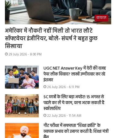
वायरल
अमेरिका में नौकरी नहीं मिली तो भारत लौटे
सॉफ्टवेयर इंजीनियर, बोले- संघर्ष ने बहुत कुछ
सिखाया
29 July 2026 - 8:00 PM
UGC NET Answer Key में देरी की वजह
पेपर लीक विवाद? लाखों उम्मीदवार कर रहे
इंतजार
26 July 2026 - 6:11 PM
SC छात्रों के लिए बड़ा अपडेट! 15 अगस्त से
पहले कर लें ये काम, वरना अटक सकती है
स्कॉलरशिप
22 July 2026 - 11:54 AM
नीट परीक्षा में सफलता “शिक्षा क्रांति” के
व्यापक प्रभाव को उजागर करती है: शिक्षा मंत्री
बैंस