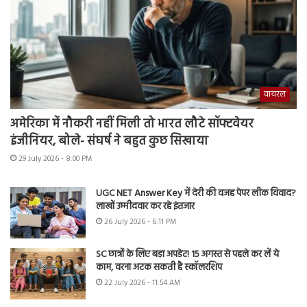
वायरल
अमेरिका में नौकरी नहीं मिली तो भारत लौटे सॉफ्टवेयर
इंजीनियर, बोले- संघर्ष ने बहुत कुछ सिखाया
29 July 2026 - 8:00 PM
UGC NET Answer Key में देरी की वजह पेपर लीक विवाद?
लाखों उम्मीदवार कर रहे इंतजार
26 July 2026 - 6:11 PM
SC छात्रों के लिए बड़ा अपडेट! 15 अगस्त से पहले कर लें ये
काम, वरना अटक सकती है स्कॉलरशिप
22 July 2026 - 11:54 AM