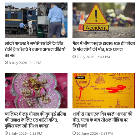
लोको पायलट ने समोसे खरीदने के लिए
मैहर में भीषण सड़क हादसा: एक ही परिवार
रोकी ट्रेन? रेलवे ने बताया वायरल वीडियो
के पांच लोगों की मौत, एक घायल
का सच
7 July 2026 - 2:03 PM
8 July 2026 - 1:14 PM
ग्वालियर में लड्डू गोपाल की गुम हुई प्रतिमा
शादी से महज एक दिन पहले ‘भाजपा’ की
की तलाश के लिए एसआईटी गठित,
मौत, घटना के बाद सोशल मीडिया पर
पुलिस चला रही ‘मिशन कान्हा’
छिड़ी चर्चा
3 July 2026 - 2:32 PM
20 June 2026 - 3:31 PM