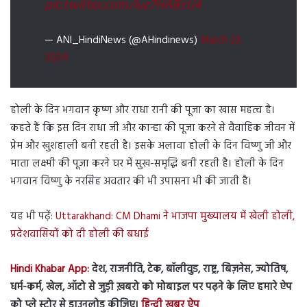
pic.twitter.com/luz7HABzU4
— ANI_HindiNews (@AHindinews)
March 23,
2024
होली के दिन भगवान कृष्ण और राधा रानी की पूजा का खास महत्व है।
कहते हैं कि इस दिन राधा जी और कान्हा की पूजा करने से वैवाहिक जीवन में
प्रेम और खुशहाली बनी रहती है। इसके अलावा होली के दिन विष्णु जी और
माता लक्ष्मी की पूजा करने घर में सुख-समृद्धि बनी रहती है। होली के दिन
भगवान विष्णु के नरसिंह अवतार की भी उपासना भी की जाती है।
यह भी पढ़ें:
Uttarakhand: CM Dhami ने भाजपा मुख्यालय में खेली होली,
प्रदेशवासियों को दी होली की बधाई
Hindi Khabar App:
देश, राजनीति, टेक, बॉलीवुड, राष्ट्र, बिज़नेस, ज्योतिष,
धर्म-कर्म, खेल, ऑटो से जुड़ी ख़बरो को मोबाइल पर पढ़ने के लिए हमारे ऐप
को प्ले स्टोर से डाउनलोड कीजिए।
हिन्दी ख़बर
ऐप