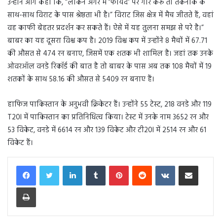
उन्होंने आगे कहा कि, “लेकिन अगर मैं ‘फायदे’ पर गौर करूं तो तकनीक के
साथ-साथ विराट के पास श्रेष्ठता भी है।” विराट जिस क्षेत्र में मैच जीतते हैं, वहां
वह काफी बेहतर प्रदर्शन कर सकते हैं। ऐसे में यह तुलना समझ से परे है।”
बाबर का यह दूसरा विश्व कप है। 2019 विश्व कप में उन्होंने 8 मैचों में 67.71
की औसत से 474 रन बनाए, जिसमें एक शतक भी शामिल है। जहां तक ​​उनके
ओवरऑल वनडे रिकॉर्ड की बात है तो बाबर के पास अब तक 108 मैचों में 19
शतकों के साथ 58.16 की औसत से 5409 रन बनाए हैं।
हाफिज पाकिस्तान के अनुभवी क्रिकेटर हैं। उन्होंने 55 टेस्ट, 218 वनडे और 119
T20I में पाकिस्तान का प्रतिनिधित्व किया। टेस्ट में उनके नाम 3652 रन और
53 विकेट, वनडे में 6614 रन और 139 विकेट और टी20I में 2514 रन और 61
विकेट हैं।
LinkedIn
Tumblr
Pinterest
Reddit
VKontakte
Share via Email
Print