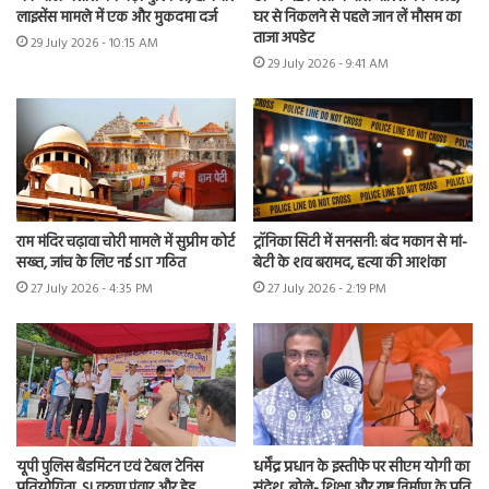
लाइसेंस मामले में एक और मुकदमा दर्ज
घर से निकलने से पहले जान लें मौसम का
ताजा अपडेट
29 July 2026 - 10:15 AM
29 July 2026 - 9:41 AM
राम मंदिर चढ़ावा चोरी मामले में सुप्रीम कोर्ट
ट्रॉनिका सिटी में सनसनी: बंद मकान से मां-
सख्त, जांच के लिए नई SIT गठित
बेटी के शव बरामद, हत्या की आशंका
27 July 2026 - 4:35 PM
27 July 2026 - 2:19 PM
यूपी पुलिस बैडमिंटन एवं टेबल टेनिस
धर्मेंद्र प्रधान के इस्तीफे पर सीएम योगी का
प्रतियोगिता, SI वरुण पंवार और हेड
संदेश, बोले- शिक्षा और राष्ट्र निर्माण के प्रति