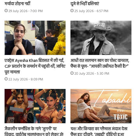
मर्यादा तोड़ना नहीं
दूजे से भिड़ीं हसिनाएं
29 July 2026 - 7:00 PM
25 July 2026 - 6:57 PM
एक्ट्रेस Ayesha Khan हिरासत में ली गईं,
आधी रात सलमान खान का पोस्ट वायरल,
CJP प्रदर्शन के समर्थन में पहुंची थीं, जानिए
फैंस से पूछा- “आपकी तबीयत कैसी है?”
पूरा मामला
20 July 2026 - 5:30 PM
22 July 2026 - 8:09 PM
जैकलीन फर्नांडिस के गाने ‘जुगनी’ पर
यश और कियारा का ग्लैमरस अंदाज देख
विवाद, वार्डरोब मालफंक्शन को लेकर उठे
फैंस हुए दीवाने, ‘तबाही’ वीडियो हुआ