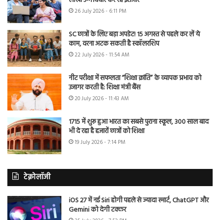
लाखों उम्मीदवार कर रहे इंतजार
26 July 2026 - 6:11 PM
SC छात्रों के लिए बड़ा अपडेट! 15 अगस्त से पहले कर लें ये
काम, वरना अटक सकती है स्कॉलरशिप
22 July 2026 - 11:54 AM
नीट परीक्षा में सफलता “शिक्षा क्रांति” के व्यापक प्रभाव को
उजागर करती है: शिक्षा मंत्री बैंस
20 July 2026 - 11:43 AM
1715 में शुरू हुआ भारत का सबसे पुराना स्कूल, 300 साल बाद
भी दे रहा है हजारों छात्रों को शिक्षा
19 July 2026 - 7:14 PM
टेक्नोलॉजी
iOS 27 में नई Siri होगी पहले से ज्यादा स्मार्ट, ChatGPT और
Gemini को देगी टक्कर