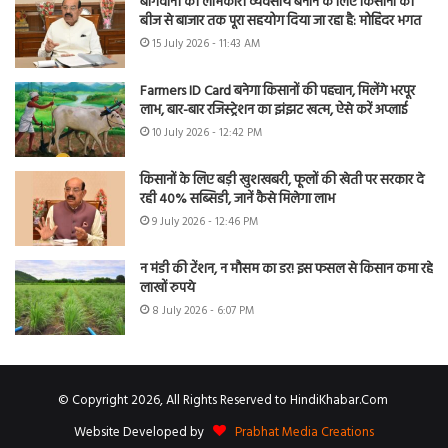
बागवानी को लाभकारी व्यवसाय बनाने के लिए किसानों को
बीज से बाजार तक पूरा सहयोग दिया जा रहा है: मोहिंदर भगत
15 July 2026 - 11:43 AM
Farmers ID Card बनेगा किसानों की पहचान, मिलेंगे भरपूर
लाभ, बार-बार रजिस्ट्रेशन का झंझट खत्म, ऐसे करें अप्लाई
10 July 2026 - 12:42 PM
किसानों के लिए बड़ी खुशखबरी, फूलों की खेती पर सरकार दे
रही 40% सब्सिडी, जानें कैसे मिलेगा लाभ
9 July 2026 - 12:46 PM
न मंडी की टेंशन, न मौसम का डर! इस फसल से किसान कमा रहे
लाखों रुपये
8 July 2026 - 6:07 PM
© Copyright 2026, All Rights Reserved to HindiKhabar.Com
Website Developed by
Prabhat Media Creations