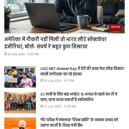
वायरल
अमेरिका में नौकरी नहीं मिली तो भारत लौटे सॉफ्टवेयर
इंजीनियर, बोले- संघर्ष ने बहुत कुछ सिखाया
29 July 2026 - 8:00 PM
UGC NET Answer Key में देरी की वजह पेपर लीक विवाद?
लाखों उम्मीदवार कर रहे इंतजार
26 July 2026 - 6:11 PM
SC छात्रों के लिए बड़ा अपडेट! 15 अगस्त से पहले कर लें ये
काम, वरना अटक सकती है स्कॉलरशिप
22 July 2026 - 11:54 AM
नीट परीक्षा में सफलता “शिक्षा क्रांति” के व्यापक प्रभाव को
उजागर करती है: शिक्षा मंत्री बैंस