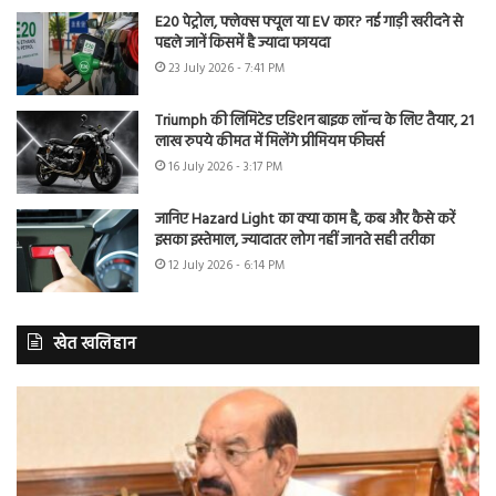
E20 पेट्रोल, फ्लेक्स फ्यूल या EV कार? नई गाड़ी खरीदने से
पहले जानें किसमें है ज्यादा फायदा
23 July 2026 - 7:41 PM
Triumph की लिमिटेड एडिशन बाइक लॉन्च के लिए तैयार, 21
लाख रुपये कीमत में मिलेंगे प्रीमियम फीचर्स
16 July 2026 - 3:17 PM
जानिए Hazard Light का क्या काम है, कब और कैसे करें
इसका इस्तेमाल, ज्यादातर लोग नहीं जानते सही तरीका
12 July 2026 - 6:14 PM
खेत खलिहान