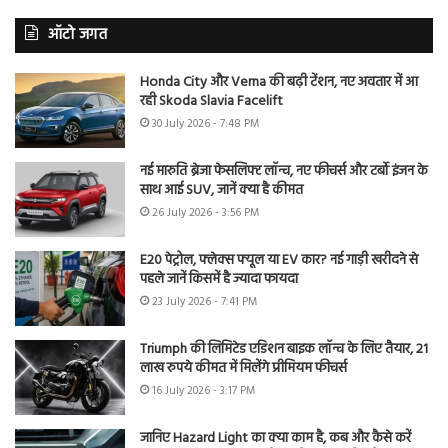
ऑटो जगत
Honda City और Verna की बढ़ी टेंशन, नए अवतार में आ
रही Skoda Slavia Facelift
30 July 2026 - 7:48 PM
नई मारुति ब्रेजा फेसलिफ्ट लॉन्च, नए फीचर्स और टर्बो इंजन के
साथ आई SUV, जानें क्या है कीमत
26 July 2026 - 3:56 PM
E20 पेट्रोल, फ्लेक्स फ्यूल या EV कार? नई गाड़ी खरीदने से
पहले जानें किसमें है ज्यादा फायदा
23 July 2026 - 7:41 PM
Triumph की लिमिटेड एडिशन बाइक लॉन्च के लिए तैयार, 21
लाख रुपये कीमत में मिलेंगे प्रीमियम फीचर्स
16 July 2026 - 3:17 PM
जानिए Hazard Light का क्या काम है, कब और कैसे करें