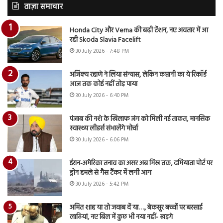
ताज़ा समाचार
Honda City और Verna की बढ़ी टेंशन, नए अवतार में आ
रही Skoda Slavia Facelift
30 July 2026 - 7:48 PM
अजिंक्य रहाणे ने लिया संन्यास, लेकिन कप्तानी का ये रिकॉर्ड
आज तक कोई नहीं तोड़ पाया
30 July 2026 - 6:40 PM
पंजाब की नशे के खिलाफ जंग को मिली नई ताकत, मानसिक
स्वास्थ्य लीडर्स संभालेंगे मोर्चा
30 July 2026 - 6:06 PM
ईरान-अमेरिका तनाव का असर अब मिस्र तक, दमियाता पोर्ट पर
ड्रोन हमले से गैस टैंकर में लगी आग
30 July 2026 - 5:42 PM
अमित शाह या तो जवाब दें या…., बेकसूर बच्चों पर बरसाई
लाठियां, नए बिल में कुछ भी नया नहीं- खड़गे