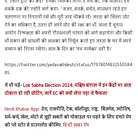
है. उन्होंने ट्वीट कर कहा ‘हमको मिलकर लानी है सच की, एक आज़ादी हम
सबके हक़ की.’उन्होंने आगे कहा- ‘ सजग, सतर्क, सचेत, सावधान रहते हुए
मतगणना पर निगरानी रखें और पूरी तरह चौकन्ने रहें। जनता को जितना वोट
देने का अधिकार है, उतना ही अपने वोट की रक्षा का भी. आशा है चुनाव
आयोग निष्पक्षता की अपनी गौरवशाली परंपरा को आगे बढ़ायेगा और किसी
भी प्रकार की धांधली की आशंका को निर्मूल करते हुए जनता के मन में अपने
सम्मान को निरंतर रखेगा। आज के दिन का ‘पंच परमेश्वर’ वही है।’
https://twitter.com/yadavakhilesh/status/17978014832550584
85
ये भी पढ़ें-
Lok Sabha Election 2024: पश्चिम बंगाल में इन केंद्रों पर आज
दोबारा हो रही वोटिंग, जानें EC को क्यों लेना पड़ा ये फैसला
Hindi Khabar App:
देश, राजनीति, टेक, बॉलीवुड, राष्ट्र, बिज़नेस, ज्योतिष,
धर्म-कर्म, खेल, ऑटो से जुड़ी ख़बरों को मोबाइल पर पढ़ने के लिए हमारे ऐप
को प्ले स्टोर से डाउनलोड कीजिए.
हिन्दी ख़बर ऐप