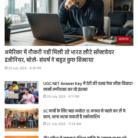
वायरल
अमेरिका में नौकरी नहीं मिली तो भारत लौटे सॉफ्टवेयर
इंजीनियर, बोले- संघर्ष ने बहुत कुछ सिखाया
29 July 2026 - 8:00 PM
UGC NET Answer Key में देरी की वजह पेपर लीक विवाद?
लाखों उम्मीदवार कर रहे इंतजार
26 July 2026 - 6:11 PM
SC छात्रों के लिए बड़ा अपडेट! 15 अगस्त से पहले कर लें ये
काम, वरना अटक सकती है स्कॉलरशिप
22 July 2026 - 11:54 AM