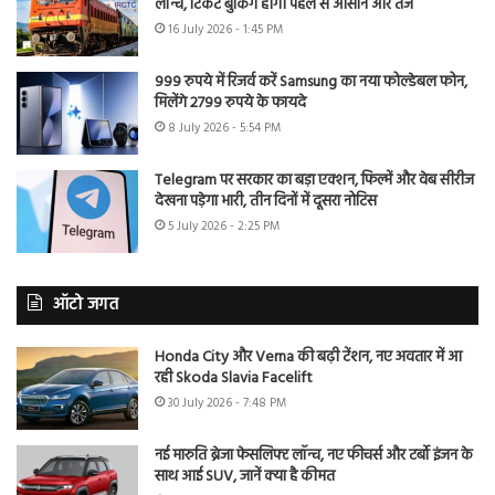
लॉन्च, टिकट बुकिंग होगी पहले से आसान और तेज
16 July 2026 - 1:45 PM
999 रुपये में रिजर्व करें Samsung का नया फोल्डेबल फोन,
मिलेंगे 2799 रुपये के फायदे
8 July 2026 - 5:54 PM
Telegram पर सरकार का बड़ा एक्शन, फिल्में और वेब सीरीज
देखना पड़ेगा भारी, तीन दिनों में दूसरा नोटिस
5 July 2026 - 2:25 PM
ऑटो जगत
Honda City और Verna की बढ़ी टेंशन, नए अवतार में आ
रही Skoda Slavia Facelift
30 July 2026 - 7:48 PM
नई मारुति ब्रेजा फेसलिफ्ट लॉन्च, नए फीचर्स और टर्बो इंजन के
साथ आई SUV, जानें क्या है कीमत