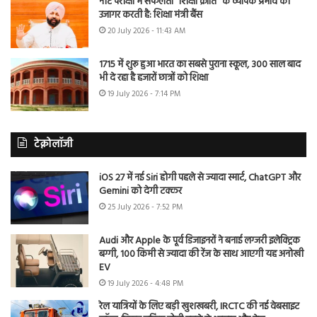
नीट परीक्षा में सफलता “शिक्षा क्रांति” के व्यापक प्रभाव को
उजागर करती है: शिक्षा मंत्री बैंस
20 July 2026 - 11:43 AM
1715 में शुरू हुआ भारत का सबसे पुराना स्कूल, 300 साल बाद
भी दे रहा है हजारों छात्रों को शिक्षा
19 July 2026 - 7:14 PM
टेक्नोलॉजी
iOS 27 में नई Siri होगी पहले से ज्यादा स्मार्ट, ChatGPT और
Gemini को देगी टक्कर
25 July 2026 - 7:52 PM
Audi और Apple के पूर्व डिजाइनरों ने बनाई लग्जरी इलेक्ट्रिक
बग्गी, 100 किमी से ज्यादा की रेंज के साथ आएगी यह अनोखी
EV
19 July 2026 - 4:48 PM
रेल यात्रियों के लिए बड़ी खुशखबरी, IRCTC की नई वेबसाइट