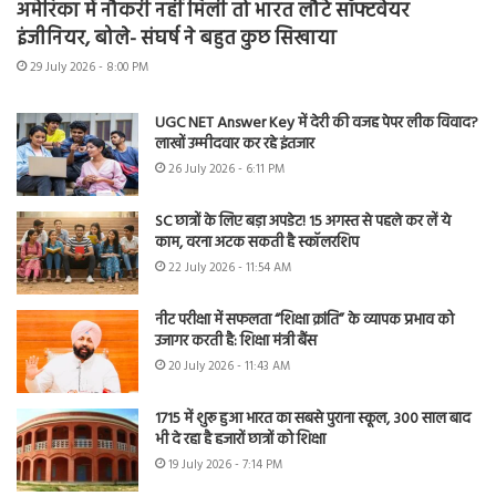
अमेरिका में नौकरी नहीं मिली तो भारत लौटे सॉफ्टवेयर
इंजीनियर, बोले- संघर्ष ने बहुत कुछ सिखाया
29 July 2026 - 8:00 PM
UGC NET Answer Key में देरी की वजह पेपर लीक विवाद?
लाखों उम्मीदवार कर रहे इंतजार
26 July 2026 - 6:11 PM
SC छात्रों के लिए बड़ा अपडेट! 15 अगस्त से पहले कर लें ये
काम, वरना अटक सकती है स्कॉलरशिप
22 July 2026 - 11:54 AM
नीट परीक्षा में सफलता “शिक्षा क्रांति” के व्यापक प्रभाव को
उजागर करती है: शिक्षा मंत्री बैंस
20 July 2026 - 11:43 AM
1715 में शुरू हुआ भारत का सबसे पुराना स्कूल, 300 साल बाद
भी दे रहा है हजारों छात्रों को शिक्षा
19 July 2026 - 7:14 PM