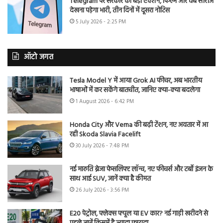
Telegram पर सरकार का बड़ा एक्शन, फिल्में और वेब सीरीज
देखना पड़ेगा भारी, तीन दिनों में दूसरा नोटिस
5 July 2026 - 2:25 PM
ऑटो जगत
Tesla Model Y में आया Grok AI फीचर, अब भारतीय
भाषाओं में कर सकेंगे बातचीत, जानिए क्या-क्या बदलेगा
1 August 2026 - 6:42 PM
Honda City और Verna की बढ़ी टेंशन, नए अवतार में आ
रही Skoda Slavia Facelift
30 July 2026 - 7:48 PM
नई मारुति ब्रेजा फेसलिफ्ट लॉन्च, नए फीचर्स और टर्बो इंजन के
साथ आई SUV, जानें क्या है कीमत
26 July 2026 - 3:56 PM
E20 पेट्रोल, फ्लेक्स फ्यूल या EV कार? नई गाड़ी खरीदने से