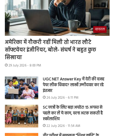
वायरल
अमेरिका में नौकरी नहीं मिली तो भारत लौटे
सॉफ्टवेयर इंजीनियर, बोले- संघर्ष ने बहुत कुछ
सिखाया
29 July 2026 - 8:00 PM
UGC NET Answer Key में देरी की वजह
पेपर लीक विवाद? लाखों उम्मीदवार कर रहे
इंतजार
26 July 2026 - 6:11 PM
SC छात्रों के लिए बड़ा अपडेट! 15 अगस्त से
पहले कर लें ये काम, वरना अटक सकती है
स्कॉलरशिप
22 July 2026 - 11:54 AM
नीट परीक्षा में सफलता “शिक्षा क्रांति” के