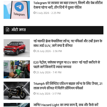
Telegram पर सरकार का बड़ा एक्शन, फिल्में और वेब सीरीज
देखना पड़ेगा भारी, तीन दिनों में दूसरा नोटिस
5 July 2026 - 2:25 PM
ऑटो जगत
नई मारुति ब्रेजा फेसलिफ्ट लॉन्च, नए फीचर्स और टर्बो इंजन के
साथ आई SUV, जानें क्या है कीमत
26 July 2026 - 3:56 PM
E20 पेट्रोल, फ्लेक्स फ्यूल या EV कार? नई गाड़ी खरीदने से
पहले जानें किसमें है ज्यादा फायदा
23 July 2026 - 7:41 PM
Triumph की लिमिटेड एडिशन बाइक लॉन्च के लिए तैयार, 21
लाख रुपये कीमत में मिलेंगे प्रीमियम फीचर्स
16 July 2026 - 3:17 PM
जानिए Hazard Light का क्या काम है, कब और कैसे करें