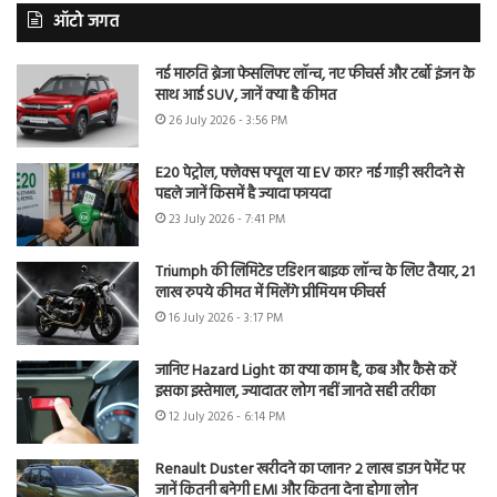
ऑटो जगत
नई मारुति ब्रेजा फेसलिफ्ट लॉन्च, नए फीचर्स और टर्बो इंजन के
साथ आई SUV, जानें क्या है कीमत
26 July 2026 - 3:56 PM
E20 पेट्रोल, फ्लेक्स फ्यूल या EV कार? नई गाड़ी खरीदने से
पहले जानें किसमें है ज्यादा फायदा
23 July 2026 - 7:41 PM
Triumph की लिमिटेड एडिशन बाइक लॉन्च के लिए तैयार, 21
लाख रुपये कीमत में मिलेंगे प्रीमियम फीचर्स
16 July 2026 - 3:17 PM
जानिए Hazard Light का क्या काम है, कब और कैसे करें
इसका इस्तेमाल, ज्यादातर लोग नहीं जानते सही तरीका
12 July 2026 - 6:14 PM
Renault Duster खरीदने का प्लान? 2 लाख डाउन पेमेंट पर
जानें कितनी बनेगी EMI और कितना देना होगा लोन