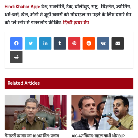
Hindi Khabar App:
देश, राजनीति, टेक, बॉलीवुड, राष्ट्र, बिज़नेस, ज्योतिष,
धर्म-कर्म, खेल, ऑटो से जुड़ी ख़बरों को मोबाइल पर पढ़ने के लिए हमारे ऐप
को प्ले स्टोर से डाउनलोड कीजिए.
हिन्दी ख़बर ऐप
LinkedIn
Tumblr
Pinterest
Reddit
VKontakte
Share via Email
Print
Related Articles
गैंगस्टरों पर वार का 188वां दिन: पंजाब
AK-47 विवाद: राहुल गांधी और BJP